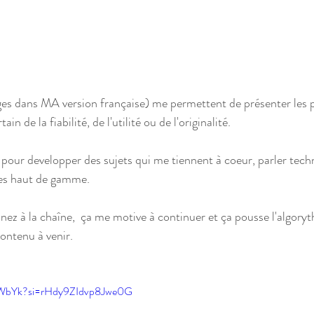
es dans MA version française) me permettent de présenter les p
ain de la fiabilité, de l'utilité ou de l'originalité. 
 pour developper des sujets qui me tiennent à coeur, parler tech
ces haut de gamme. 
nez à la chaîne,  ça me motive à continuer et ça pousse l'algoryt
contenu à venir. 
P3WbYk?si=rHdy9ZIdvp8Jwe0G