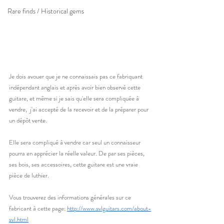
Rare finds / Historical gems
Je dois avouer que je ne connaissais pas ce fabriquant 
indépendant anglais et après avoir bien observé cette 
guitare, et même si je sais qu'elle sera compliquée à 
vendre,  j'ai accepté de la recevoir et de la préparer pour 
un dépôt vente. 
Elle sera compliqué à vendre car seul un connaisseur 
pourra en apprécier la réelle valeur. De par ses pièces, 
ses bois, ses accessoires, cette guitare est une vraie 
pièce de luthier. 
Vous trouverez des informations générales sur ce 
fabricant à cette page: 
http://www.svlguitars.com/about-
svl.html