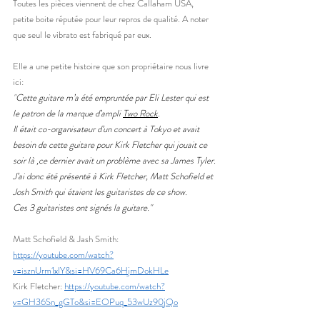
Toutes les pièces viennent de chez Callaham USA, 
petite boite réputée pour leur repros de qualité. A noter 
que seul le vibrato est fabriqué par eux. 
Elle a une petite histoire que son propriétaire nous livre 
ici: 
"
Cette guitare m’a été empruntée par Eli Lester qui est 
le patron de la marque d’ampli 
Two Rock
.
Il était co-organisateur d’un concert à Tokyo et avait 
besoin de cette guitare pour Kirk Fletcher qui jouait ce 
soir là ,ce dernier avait un problème avec sa James Tyler.
J’ai donc été présenté à Kirk Fletcher, Matt Schofield et 
Josh Smith qui étaient les guitaristes de ce show.
Ces 3 guitaristes ont signés la guitare."
Matt Schofield & Jash Smith: 
https://youtube.com/watch?
v=isznUrm1xlY&si=HV69Ca6HjmDokHLe
Kirk Fletcher: 
https://youtube.com/watch?
v=GH36Sn_gGTo&si=EOPuq_53wUz90jQo