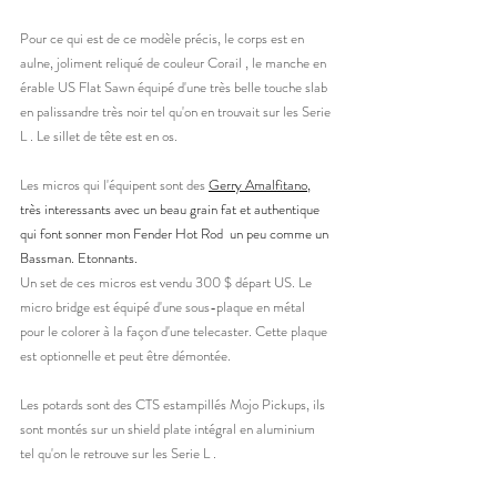
Pour ce qui est de ce modèle précis, le corps est en 
aulne, joliment reliqué de couleur Corail , le manche en 
érable US Flat Sawn équipé d'une très belle touche slab 
en palissandre très noir tel qu'on en trouvait sur les Serie 
L . Le sillet de tête est en os. 
Les micros qui l'équipent sont des 
Gerry Amalfitano
, 
très interessants avec un beau grain fat et authentique 
qui font sonner mon Fender Hot Rod  un peu comme un 
Bassman. Etonnants. 
Un set de ces micros est vendu 300 $ départ US. Le 
micro bridge est équipé d'une sous-plaque en métal 
pour le colorer à la façon d'une telecaster. Cette plaque 
est optionnelle et peut être démontée. 
Les potards sont des CTS estampillés Mojo Pickups, ils 
sont montés sur un shield plate intégral en aluminium 
tel qu'on le retrouve sur les Serie L . 