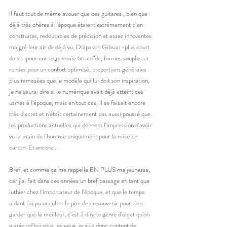
Il faut tout de même avouer que ces guitares , bien que 
déjà très chères à l'époque étaient extrèmement bien 
construites, redoutables de précision et assez innovantes 
malgré leur air de déjà vu. Diapason Gibson -plus court 
donc- pour une ergonomie Stratoïde, formes souples et 
rondes pour un confort optimisé, proportions générales 
plus ramasées que le modèle qui lui doit son inspiration, 
je ne saurai dire si le numérique avait déjà atteint ces 
usines à l'époque, mais en tout cas, il se faisait encore 
très discret et n'était certainement pas aussi poussé que 
les productions actuelles qui donnent l'impression d'avoir 
vu la main de l'homme uniquement pour la mise en 
carton. Et encore... 
Bref, et comme ça me rappelle EN PLUS ma jeunesse, 
car j'ai fait dans ces années un bref passage en tant que 
luthier chez l'importateur de l'époque, et que le temps 
aidant j'ai pu occulter le pire de ce souvenir pour n'en 
garder que le meilleur, c'est à dire le genre d'objet qu'on 
a aujourd'hui sous les yeux, je suis donc content de 