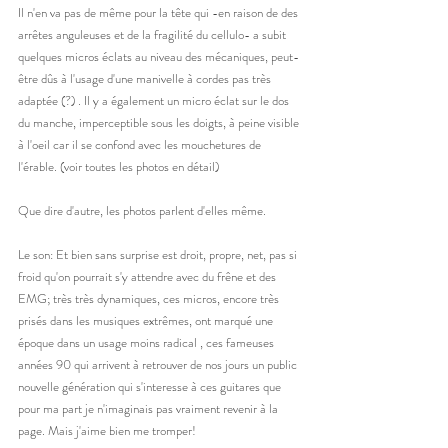
Il n'en va pas de même pour la tête qui -en raison de des 
arrêtes anguleuses et de la fragilité du cellulo- a subit 
quelques micros éclats au niveau des mécaniques, peut-
être dûs à l'usage d'une manivelle à cordes pas très 
adaptée (?) . Il y a également un micro éclat sur le dos 
du manche, imperceptible sous les doigts, à peine visible 
à l'oeil car il se confond avec les mouchetures de 
l'érable. (voir toutes les photos en détail) 
Que dire d'autre, les photos parlent d'elles même. 
Le son: Et bien sans surprise est droit, propre, net, pas si 
froid qu'on pourrait s'y attendre avec du frêne et des 
EMG; très très dynamiques, ces micros, encore très 
prisés dans les musiques extrêmes, ont marqué une 
époque dans un usage moins radical , ces fameuses 
années 90 qui arrivent à retrouver de nos jours un public 
nouvelle génération qui s'interesse à ces guitares que 
pour ma part je n'imaginais pas vraiment revenir à la 
page. Mais j'aime bien me tromper! 