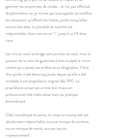
gommer les empreintes de cordes . Je n'ai pas effectué 
de planimétrie car je n'aime pas tout applatir et modifier 
les sensations qu'offrent les frettes jumbo lorsqu'elles 
sont en bon état. La planéité du manche est 
irréprochable, droit comme un "i"  jusqu'à sa 24 ème 
case. 
Les micros neck et bridge sont proches du neuf, mais la 
position de la main du guitariste à bien sculpté le micro 
central qui a perdu ses arrêtes et sa sérigraphie. Il faut 
dire qu'elle à été beaucoup jouée depuis qu'elle a été 
rachetée à son propriétaire original dès 1992. Le 
propriétaire actuel est un très bon musicien 
professionnel très méticuleux mais qui pratique 
énormément.
Côté cosmétique du vernis, le corps en swamp ash est 
absolument irréprochable, aucune marque de ceinture, 
aucun manque de vernis, aucune rayure, 
impressionnant! 