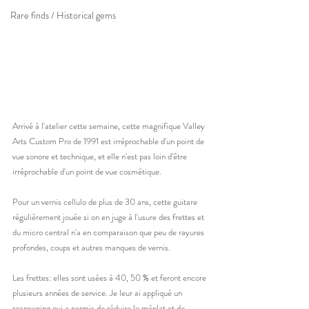
Rare finds / Historical gems
Arrivé à l'atelier cette semaine, cette magnifique Valley 
Arts Custom Pro de 1991 est irréprochable d'un point de 
vue sonore et technique, et elle n'est pas loin d'être 
irréprochable d'un point de vue cosmétique.  
Pour un vernis cellulo de plus de 30 ans, cette guitare 
régulièrement jouée si on en juge à l'usure des frettes et 
du micro central n'a en comparaison que peu de rayures 
profondes, coups et autres manques de vernis. 
Les frettes: elles sont usées à 40, 50 % et feront encore 
plusieurs années de service. Je leur ai appliqué un 
recrowning qui a permis de réduire le méplat et de 