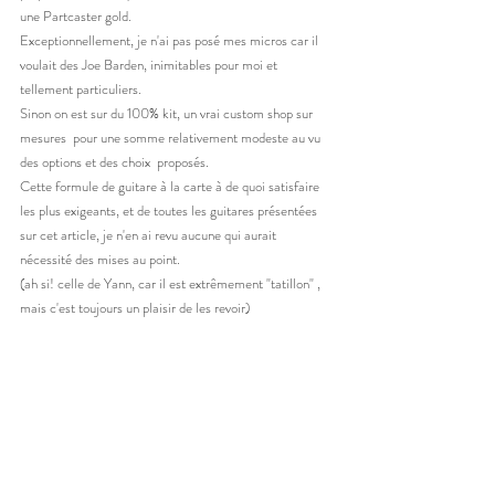
une Partcaster gold. 
Exceptionnellement, je n'ai pas posé mes micros car il 
voulait des Joe Barden, inimitables pour moi et 
tellement particuliers. 
Sinon on est sur du 100% kit, un vrai custom shop sur 
mesures  pour une somme relativement modeste au vu 
des options et des choix  proposés. 
Cette formule de guitare à la carte à de quoi satisfaire 
les plus exigeants, et de toutes les guitares présentées 
sur cet article, je n'en ai revu aucune qui aurait 
nécessité des mises au point. 
(ah si! celle de Yann, car il est extrêmement "tatillon" , 
mais c'est toujours un plaisir de les revoir) 