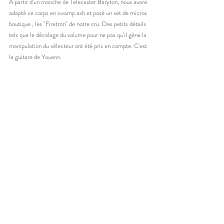
A partir d'un manche de Telecaster Baryton, nous avons 
adapté ce corps en swamp ash et posé un set de micros 
boutique , les "Firetron" de notre cru. Des petits détails 
tels que le décalage du volume pour ne pas qu'il gène la 
manipulation du sélecteur ont été pris en compte. C'est 
la guitare de Youenn. 