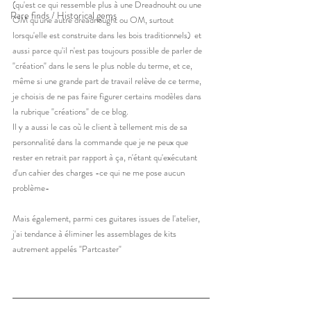
(qu'est ce qui ressemble plus à une Dreadnouht ou une 
Rare finds / Historical gems
OM qu'une autre dreadnought ou OM, surtout 
lorsqu'elle est construite dans les bois traditionnels)  et 
aussi parce qu'il n'est pas toujours possible de parler de 
"création" dans le sens le plus noble du terme, et ce, 
même si une grande part de travail relève de ce terme, 
je choisis de ne pas faire figurer certains modèles dans 
la rubrique "créations" de ce blog.  
Il y a aussi le cas où le client à tellement mis de sa 
personnalité dans la commande que je ne peux que 
rester en retrait par rapport à ça, n'étant qu'exécutant  
d'un cahier des charges -ce qui ne me pose aucun 
problème- 
Mais également, parmi ces guitares issues de l'atelier, 
j'ai tendance à éliminer les assemblages de kits 
autrement appelés "Partcaster" 