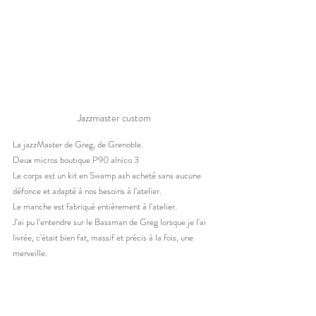
 Jazzmaster custom
La jazzMaster de Greg, de Grenoble. 
Deux micros boutique P90 alnico 3 
Le corps est un kit en Swamp ash acheté sans aucune 
défonce et adapté à nos besoins à l'atelier.
Le manche est fabriqué entièrement à l'atelier. 
J'ai pu l'entendre sur le Bassman de Greg lorsque je l'ai 
livrée, c'était bien fat, massif et précis à la fois, une 
merveille. 