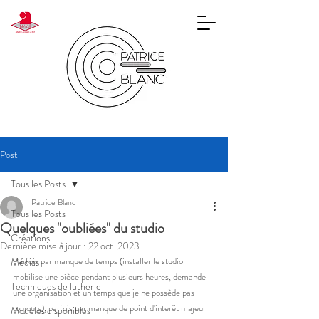
Post
Tous les Posts
Patrice Blanc
Tous les Posts
Quelques "oubliées" du studio
Créations
Dernière mise à jour :
22 oct. 2023
Parfois par manque de temps (installer le studio 
Médias
mobilise une pièce pendant plusieurs heures, demande 
Techniques de lutherie
une organisation et un temps que je ne possède pas 
toujours), parfois par manque de point d'interêt majeur 
Modèles disponibles