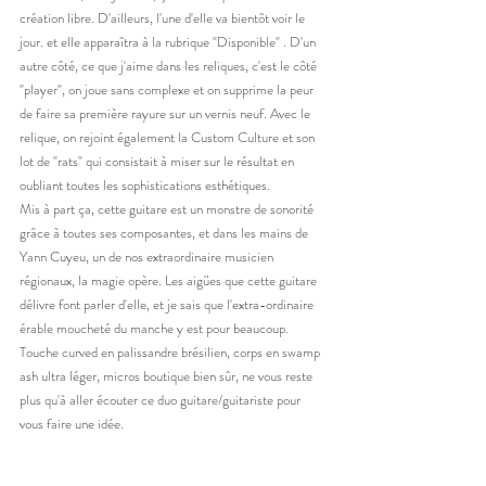
création libre. D'ailleurs, l'une d'elle va bientôt voir le 
jour. et elle apparaîtra à la rubrique "Disponible" . D'un 
autre côté, ce que j'aime dans les reliques, c'est le côté 
"player", on joue sans complexe et on supprime la peur 
de faire sa première rayure sur un vernis neuf. Avec le 
relique, on rejoint également la Custom Culture et son 
lot de "rats" qui consistait à miser sur le résultat en 
oubliant toutes les sophistications esthétiques. 
Mis à part ça, cette guitare est un monstre de sonorité 
grâce à toutes ses composantes, et dans les mains de 
Yann Cuyeu, un de nos extraordinaire musicien 
régionaux, la magie opère. Les aigües que cette guitare 
délivre font parler d'elle, et je sais que l'extra-ordinaire 
érable moucheté du manche y est pour beaucoup. 
Touche curved en palissandre brésilien, corps en swamp 
ash ultra léger, micros boutique bien sûr, ne vous reste 
plus qu'à aller écouter ce duo guitare/guitariste pour 
vous faire une idée. 