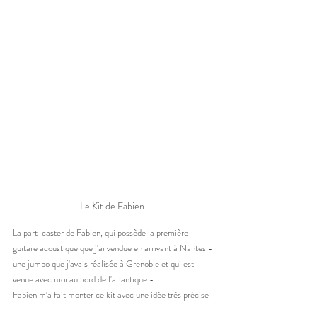
Le Kit de Fabien 
La part-caster de Fabien, qui possède la première 
guitare acoustique que j'ai vendue en arrivant à Nantes -
une jumbo que j'avais réalisée à Grenoble et qui est 
venue avec moi au bord de l'atlantique - 
Fabien m'a fait monter ce kit avec une idée très précise 
de la couleur, en l'occurence seafoam green 