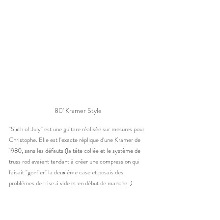
80' Kramer Style 
"Sixth of July" est une guitare réalisée sur mesures pour 
Christophe. Elle est l'exacte réplique d'une Kramer de 
1980, sans les défauts (la tête collée et le système de 
truss rod avaient tendant à créer une compression qui 
faisait "gonfler" la deuxième case et posais des 
problèmes de frise à vide et en début de manche. ) 