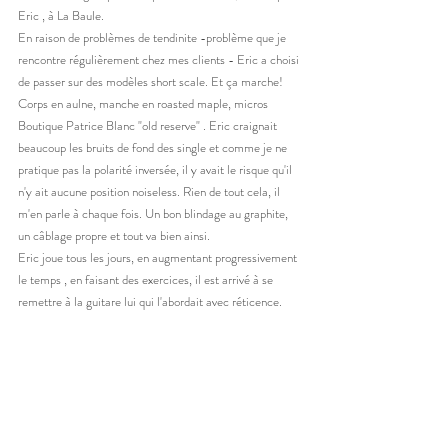
Eric , à La Baule. 
En raison de problèmes de tendinite -problème que je 
rencontre régulièrement chez mes clients - Eric a choisi 
de passer sur des modèles short scale. Et ça marche! 
Corps en aulne, manche en roasted maple, micros 
Boutique Patrice Blanc "old reserve" . Eric craignait 
beaucoup les bruits de fond des single et comme je ne 
pratique pas la polarité inversée, il y avait le risque qu'il 
n'y ait aucune position noiseless. Rien de tout cela, il 
m'en parle à chaque fois. Un bon blindage au graphite, 
un câblage propre et tout va bien ainsi. 
Eric joue tous les jours, en augmentant progressivement 
le temps , en faisant des exercices, il est arrivé à se 
remettre à la guitare lui qui l'abordait avec réticence. 