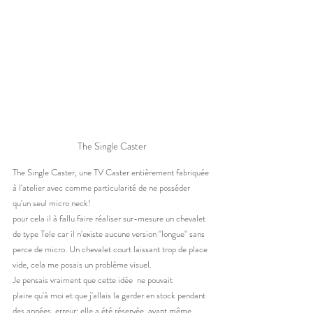
The Single Caster
The Single Caster, une TV Caster entièrement fabriquée 
à l'atelier avec comme particularité de ne posséder 
qu'un seul micro neck! 
pour cela il à fallu faire réaliser sur-mesure un chevalet 
de type Tele car il n'existe aucune version "longue" sans 
perce de micro. Un chevalet court laissant trop de place 
vide, cela me posais un problème visuel. 
Je pensais vraiment que cette idée  ne pouvait 
plaire qu'à moi et que j'allais la garder en stock pendant 
des années, erreur: elle a été réservée  avant même 