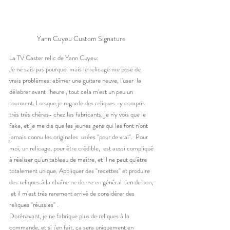
Yann Cuyeu Custom Signature 
La TV Caster relic de Yann Cuyeu: 
Je ne sais pas pourquoi mais le relicage me pose de 
vrais problèmes: abîmer une guitare neuve, l'user  la 
délabrer avant l'heure , tout cela m'est un peu un 
tourment. Lorsque je regarde des reliques -y compris 
très très chères- chez les fabricants, je n'y vois que le 
fake, et je me dis que les jeunes gens qui les font n'ont 
jamais connu les originales  usées "pour de vrai".  Pour 
moi, un relicage, pour être crédible,  est aussi compliqué 
à réaliser qu'un tableau de maître, et il ne peut qu'être 
totalement unique. Appliquer des "recettes" et produire 
des reliques à la chaîne ne donne en général rien de bon, 
 et il m'est très rarement arrivé de considérer des 
reliques "réussies" . 
Dorénavant, je ne fabrique plus de reliques à la 
commande, et si j'en fait, ça sera uniquement en 