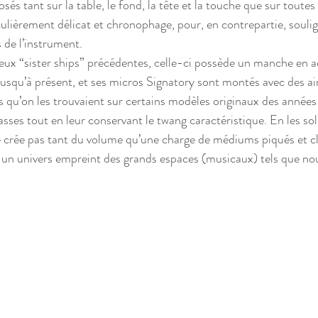
sés tant sur la table, le fond, la tête et la touche que sur toutes 
culièrement délicat et chronophage, pour, en contrepartie, souli
 de l’instrument.
eux “sister ships” précédentes, celle-ci possède un manche en ac
é jusqu’à présent, et ses micros Signatory sont montés avec des a
 qu’on les trouvaient sur certains modèles originaux des années
basses tout en leur conservant le twang caractéristique. En les sol
crée pas tant du volume qu’une charge de médiums piqués et cla
 un univers empreint des grands espaces (musicaux) tels que no