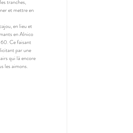
les tranches, 
gner et mettre en 
ajou, en lieu et 
imants en Alnico 
 60. Ce faisant 
licitant par une 
irs qui là encore 
us les aimons.