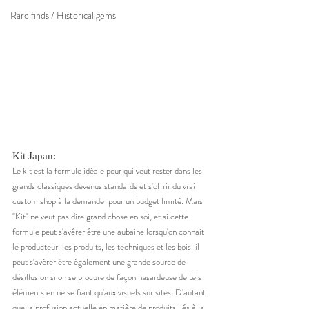
Rare finds / Historical gems
Kit Japan: 
Le kit est la formule idéale pour qui veut rester dans les 
grands classiques devenus standards et s'offrir du vrai 
custom shop à la demande  pour un budget limité. Mais 
"Kit" ne veut pas dire grand chose en soi, et si cette 
formule peut s'avérer être une aubaine lorsqu'on connait 
le producteur, les produits, les techniques et les bois, il 
peut s'avérer être également une grande source de 
désillusion si on se procure de façon hasardeuse de tels 
éléments en ne se fiant qu'aux visuels sur sites. D'autant 
que la profusion actuelle en matière de produits liés à la 