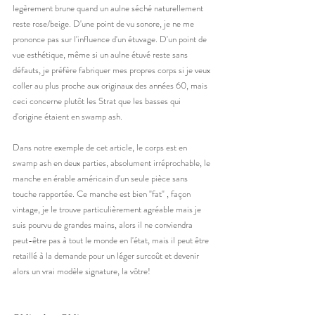
legèrement brune quand un aulne séché naturellement 
reste rose/beige. D'une point de vu sonore, je ne me 
prononce pas sur l'influence d'un étuvage. D'un point de 
vue esthétique, même si un aulne étuvé reste sans 
défauts, je préfère fabriquer mes propres corps si je veux 
coller au plus proche aux originaux des années 60, mais 
ceci concerne plutôt les Strat que les basses qui 
d'origine étaient en swamp ash. 
Dans notre exemple de cet article, le corps est en 
swamp ash en deux parties, absolument irréprochable, le 
manche en érable américain d'un seule pièce sans 
touche rapportée. Ce manche est bien "fat" , façon 
vintage, je le trouve particulièrement agréable mais je 
suis pourvu de grandes mains, alors il ne conviendra 
peut-être pas à tout le monde en l'état, mais il peut être 
retaillé à la demande pour un léger surcoût et devenir 
alors un vrai modèle signature, la vôtre! 