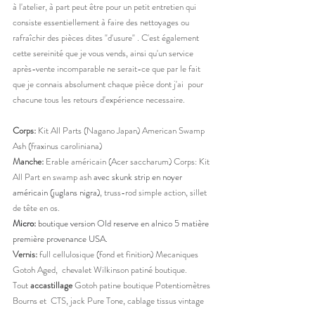
à l'atelier, à part peut être pour un petit entretien qui 
consiste essentiellement à faire des nettoyages ou 
rafraîchir des pièces dites "d'usure" . C'est également 
cette sereinité que je vous vends, ainsi qu'un service 
après-vente incomparable ne serait-ce que par le fait 
que je connais absolument chaque pièce dont j'ai  pour 
chacune tous les retours d'expérience necessaire. 
Corps:
 Kit All Parts (Nagano Japan) American Swamp 
Ash (fraxinus caroliniana) 
Manche:
 Erable américain (Acer saccharum) 
Corps: Kit 
All Part en swamp ash 
avec skunk strip en noyer 
américain (juglans nigra)
, truss-rod simple action, sillet 
de tête en os. 
Micro:
 boutique version Old reserve en alnico 5 matière 
première provenance USA.
Vernis:
 full cellulosique (fond et finition) Mecaniques 
Gotoh Aged,  chevalet Wilkinson patiné boutique. 
Tout 
accastillage
 Gotoh patine boutique Potentiomètres 
Bourns et  CTS, jack Pure Tone, cablage tissus vintage