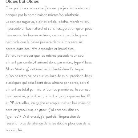
Oldies but Oldies 
D'un point de vue sonore, j'avoue que je suis totalement 
conquis par la combinaison micros/bois/lutherie. 
Le son est rugueux, clair et précis, pêchu, mordant, cru. 
Il possède un bas naturel et sans l'exagération qu'on peut 
trouver sur les basses actives, assurant par là la quasi 
certitude que la basse passera dans le mix sans se 
perdre dans des infra abyssales et inaudibles. 
J'ai cru remarquer que les micros possédant un seul 
aimant par corde (4 aimant donc par micro, type P bass 
51 ou Mustang) ont une particularité dans l'attaque 
qu'on ne retrouve pas sur les Jazz-bass ou precison-bass 
classiques qui possèdent deux aimant par corde, soit 8 
aimant au total par micro. Sur les premières, le son est 
plus resserré, plus direct, plus droit, alors que sur les JB 
et PB actuelles, on gagne et ampleur et en bas mais on 
perd en granuleux, en growl (j'ai entendu dire en 
"graillou") . A dire vrai, j'ai parfois l'impression de 
ressentir plus de latence dans les double plots que dans 
les simples.