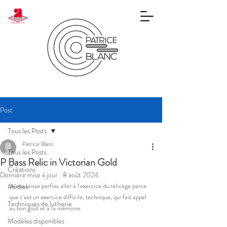
Post
Tous les Posts
Patrice Blanc
Tous les Posts
P Bass Relic in Victorian Gold
Créations
Dernière mise à jour :
8 août 2024
Je me laisse parfois aller à l'exercice du relicage parce 
Médias
que c'est un exercice difficile, technique, qui fait appel 
Techniques de lutherie
au bon goût et à la mémoire. 
Modèles disponibles