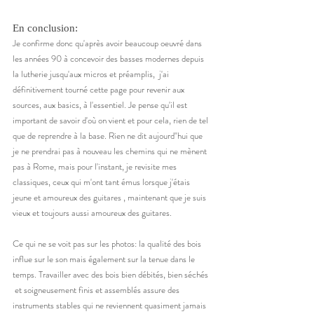
En conclusion:
Je confirme donc qu'après avoir beaucoup oeuvré dans 
les années 90 à concevoir des basses modernes depuis 
la lutherie jusqu'aux micros et préamplis,  j'ai 
définitivement tourné cette page pour revenir aux 
sources, aux basics, à l'essentiel. Je pense qu'il est 
important de savoir d'où on vient et pour cela, rien de tel 
que de reprendre à la base. Rien ne dit aujourd"hui que 
je ne prendrai pas à nouveau les chemins qui ne mènent 
pas à Rome, mais pour l'instant, je revisite mes 
classiques, ceux qui m'ont tant émus lorsque j'étais 
jeune et amoureux des guitares , maintenant que je suis 
vieux et toujours aussi amoureux des guitares. 
Ce qui ne se voit pas sur les photos: la qualité des bois 
influe sur le son mais également sur la tenue dans le 
temps. Travailler avec des bois bien débités, bien séchés 
 et soigneusement finis et assemblés assure des 
instruments stables qui ne reviennent quasiment jamais 