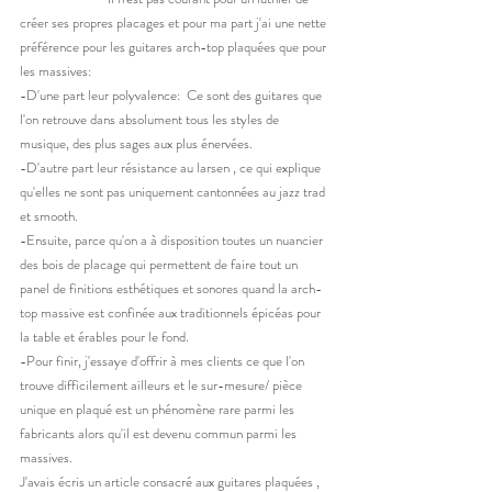
créer ses propres placages et pour ma part j'ai une nette 
préférence pour les guitares arch-top plaquées que pour 
les massives: 
-D'une part leur polyvalence:  Ce sont des guitares que 
l'on retrouve dans absolument tous les styles de 
musique, des plus sages aux plus énervées. 
-D'autre part leur résistance au larsen , ce qui explique 
qu'elles ne sont pas uniquement cantonnées au jazz trad 
et smooth. 
-Ensuite, parce qu'on a à disposition toutes un nuancier 
des bois de placage qui permettent de faire tout un 
panel de finitions esthétiques et sonores quand la arch-
top massive est confinée aux traditionnels épicéas pour 
la table et érables pour le fond. 
-Pour finir, j'essaye d'offrir à mes clients ce que l'on 
trouve difficilement ailleurs et le sur-mesure/ pièce 
unique en plaqué est un phénomène rare parmi les 
fabricants alors qu'il est devenu commun parmi les 
massives. 
J'avais écris un article consacré aux guitares plaquées , 