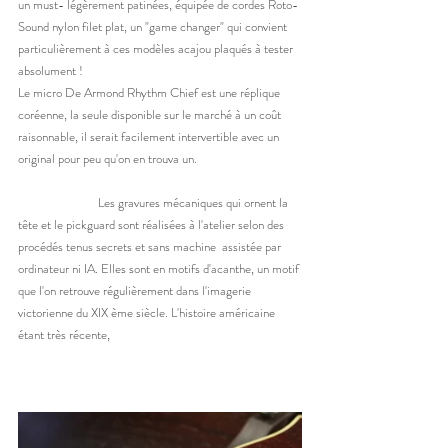
un must- légèrement patinées, équipée de cordes Roto-
Sound nylon filet plat, un "game changer" qui convient 
particulièrement à ces modèles acajou plaqués à tester 
absolument ! 
Le micro De Armond Rhythm Chief est une réplique 
coréenne, la seule disponible sur le marché à un coût 
raisonnable, il serait facilement intervertible avec un 
original pour peu qu'on en trouva un. 
		Les gravures mécaniques qui ornent la 
tête et le pickguard sont réalisées à l'atelier selon des 
procédés tenus secrets et sans machine  assistée par 
ordinateur ni IA. Elles sont en motifs d'acanthe, un motif 
que l'on retrouve régulièrement dans l'imagerie 
victorienne du XIX ème siècle. L'histoire américaine 
étant très récente, 