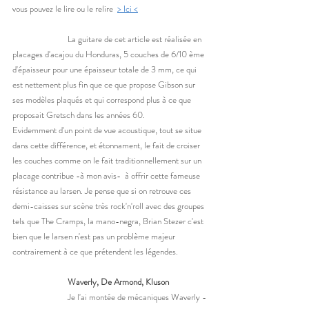
vous pouvez le lire ou le relire  
> Ici <
		La guitare de cet article est réalisée en 
placages d'acajou du Honduras, 5 couches de 6/10 ème 
d'épaisseur pour une épaisseur totale de 3 mm, ce qui 
est nettement plus fin que ce que propose Gibson sur 
ses modèles plaqués et qui correspond plus à ce que 
proposait Gretsch dans les années 60. 
Evidemment d'un point de vue acoustique, tout se situe 
dans cette différence, et étonnament, le fait de croiser 
les couches comme on le fait traditionnellement sur un 
placage contribue -à mon avis-  à offrir cette fameuse 
résistance au larsen. Je pense que si on retrouve ces 
demi-caisses sur scène très rock'n'roll avec des groupes 
tels que The Cramps, la mano-negra, Brian Stezer c'est 
bien que le larsen n'est pas un problème majeur 
contrairement à ce que prétendent les légendes. 
Waverly, De Armond, Kluson
		Je l'ai montée de mécaniques Waverly -