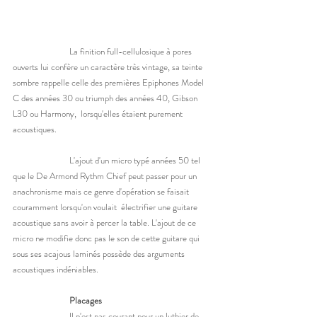
		La finition full-cellulosique à pores 
ouverts lui confère un caractère très vintage, sa teinte 
sombre rappelle celle des premières Epiphones Model 
C des années 30 ou triumph des années 40, Gibson 
L30 ou Harmony,  lorsqu'elles étaient purement 
acoustiques. 
		L'ajout d'un micro typé années 50 tel 
que le De Armond Rythm Chief peut passer pour un 
anachronisme mais ce genre d'opération se faisait 
couramment lorsqu'on voulait  électrifier une guitare 
acoustique sans avoir à percer la table. L'ajout de ce 
micro ne modifie donc pas le son de cette guitare qui 
sous ses acajous laminés possède des arguments 
acoustiques indéniables. 
	Placages
		Il n'est pas courant pour un luthier de 