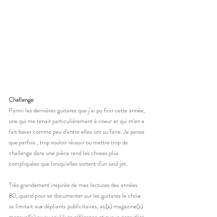
Challenge
Parmi les dernières guitares que j'ai pu finir cette année, 
une qui me tenait particulièrement à coeur et qui m'en a 
fait baver comme peu d'entre elles ont su faire. Je pense 
que parfois , trop vouloir réussir ou mettre trop de 
challenge dans une pièce rend les choses plus 
compliquées que lorsqu'elles sortent d'un seul jet. 
Très grandement inspirée de mes lectures des années 
80, quand pour se documenter sur les guitares le choix 
se limitait aux dépliants publicitaires, au(x) magazine(s) 
mensuel(s) ou au seul livre référence et que je considère 