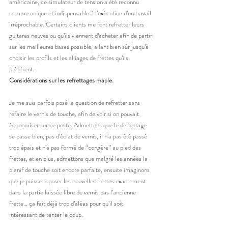
américaine, ce simulateur de tension a été reconnu 
comme unique et indispensable à l’exécution d’un travail 
irréprochable. Certains clients me font refretter leurs 
guitares neuves ou qu’ils viennent d’acheter afin de partir 
sur les meilleures bases possible, allant bien sûr jusqu’à 
choisir les profils et les alliages de frettes qu’ils 
préfèrent.
Considérations sur les refrettages maple.
Je me suis parfois posé la question de refretter sans 
refaire le vernis de touche, afin de voir si on pouvait 
économiser sur ce poste. Admettons que le defrettage 
se passe bien, pas d’éclat de vernis, il n’a pas été passé 
trop épais et n’a pas formé de “congère” au pied des 
frettes, et en plus, admettons que malgré les années la 
planif de touche soit encore parfaite, ensuite imaginons 
que je puisse reposer les nouvelles frettes exactement 
dans la partie laissée libre de vernis pas l’ancienne 
frette… ça fait déjà trop d’aléas pour qu’il soit 
intéressant de tenter le coup.