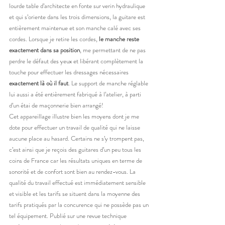
lourde table d’architecte en fonte sur verin hydraulique 
et qui s’oriente dans les trois dimensions, la guitare est 
entièrement maintenue et son manche calé avec ses 
cordes. Lorsque je retire les cordes, 
le manche reste 
exactement dans sa position
, me permettant de ne pas 
perdre le défaut des yeux et libérant complètement la 
touche pour effectuer les dressages nécessaires 
exactement là où il faut
. Le support de manche réglable 
lui aussi a été entièrement fabriqué à l’atelier, à parti 
d’un étai de maçonnerie bien arrangé!
Cet appareillage illustre bien les moyens dont je me 
dote pour effectuer un travail de qualité qui ne laisse 
aucune place au hasard. Certains ne s’y trompent pas, 
c’est ainsi que je reçois des guitares d’un peu tous les 
coins de France car les résultats uniques en terme de 
sonorité et de confort sont bien au rendez-vous. La 
qualité du travail effectué est immédiatement sensible 
et visible et les tarifs se situent dans la moyenne des 
tarifs pratiqués par la concurence qui ne possède pas un 
tel équipement. Publié sur une revue technique 