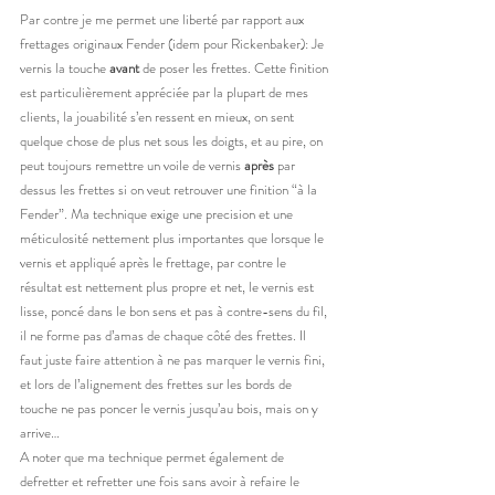
Par contre je me permet une liberté par rapport aux 
frettages originaux Fender (idem pour Rickenbaker): Je 
vernis la touche 
avant
 de poser les frettes. Cette finition 
est particulièrement appréciée par la plupart de mes 
clients, la jouabilité s’en ressent en mieux, on sent 
quelque chose de plus net sous les doigts, et au pire, on 
peut toujours remettre un voile de vernis 
après
 par 
dessus les frettes si on veut retrouver une finition “à la 
Fender”. Ma technique exige une precision et une 
méticulosité nettement plus importantes que lorsque le 
vernis et appliqué après le frettage, par contre le 
résultat est nettement plus propre et net, le vernis est 
lisse, poncé dans le bon sens et pas à contre-sens du fil, 
il ne forme pas d’amas de chaque côté des frettes. Il 
faut juste faire attention à ne pas marquer le vernis fini, 
et lors de l’alignement des frettes sur les bords de 
touche ne pas poncer le vernis jusqu’au bois, mais on y 
arrive…
A noter que ma technique permet également de 
defretter et refretter une fois sans avoir à refaire le 