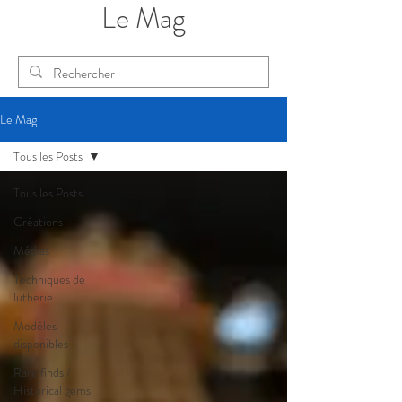
Le Mag
Le Mag
Tous les Posts
Tous les Posts
Créations
Médias
Techniques de
lutherie
Modèles
disponibles
Rare finds /
Historical gems