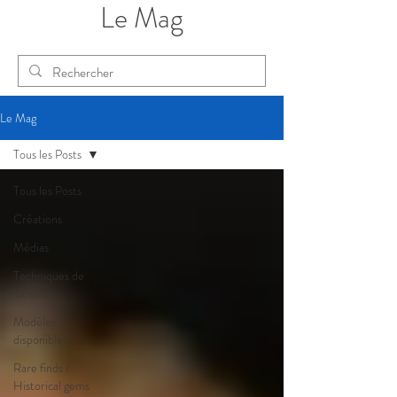
Le Mag
Le Mag
Tous les Posts
Tous les Posts
Créations
Médias
Techniques de
lutherie
Modèles
disponibles
Rare finds /
Historical gems