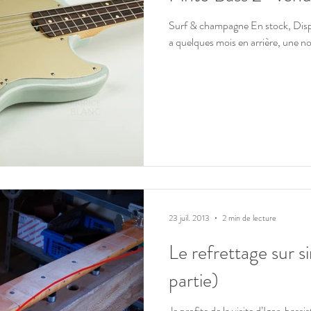
Surf & champagne En stock, Disponi
a quelques mois en arrière, une no
23 juil. 2013
2 min de lecture
Le refrettage sur 
partie)
Je profite de la visite d’Igor, bass