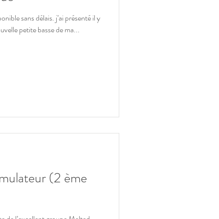
ble sans délais. j’ai présenté il y
uvelle petite basse de ma...
simulateur (2 ème
iste de l’excellent groupe Malted