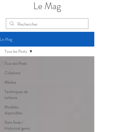
Le Mag
Le Mag
Tous les Posts
Tous les Posts
Créations
Médias
Techniques de
lutherie
Modèles
disponibles
Rare finds /
Historical gems