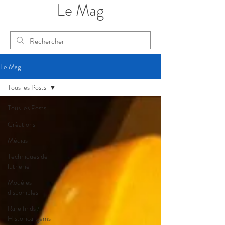
Le Mag
Le Mag
Tous les Posts
Tous les Posts
Créations
Médias
Techniques de
lutherie
Modèles
disponibles
Rare finds /
Historical gems