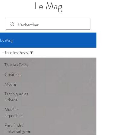
Le Mag
Le Mag
Tous les Posts
Tous les Posts
Créations
Médias
Techniques de
lutherie
Modèles
disponibles
Rare finds /
Historical gems