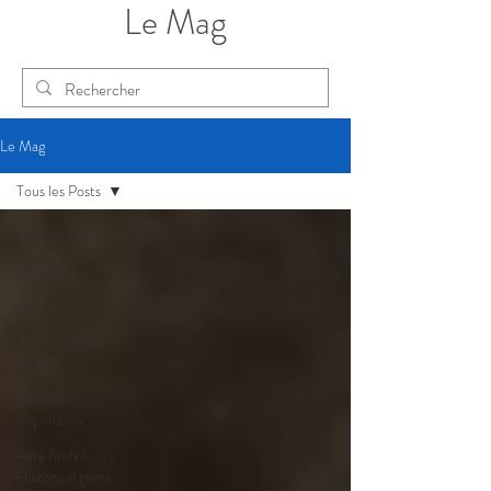
Le Mag
Le Mag
Tous les Posts
Tous les Posts
Créations
Médias
Techniques de
lutherie
Modèles
disponibles
Rare finds /
Historical gems