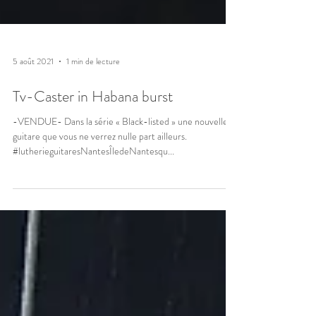
5 août 2021
1 min de lecture
Tv-Caster in Habana burst
-VENDUE- Dans la série « Black-listed » une nouvelle
guitare que vous ne verrez nulle part ailleurs.
#lutherieguitaresNantesÎledeNantesqu...