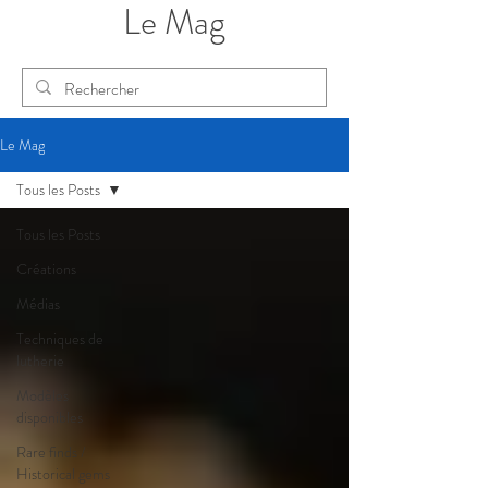
Le Mag
Le Mag
Tous les Posts
Tous les Posts
Créations
Médias
Techniques de
lutherie
Modèles
disponibles
Rare finds /
Historical gems