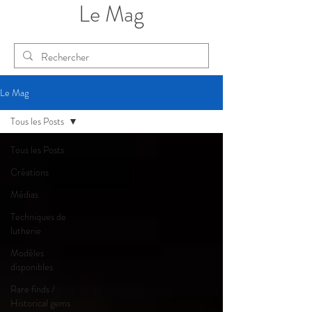
Le Mag
Le Mag
Tous les Posts
Tous les Posts
Créations
Médias
Techniques de
lutherie
Modèles
disponibles
Rare finds /
Historical gems