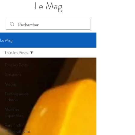
Le Mag
Le Mag
Tous les Posts
Tous les Posts
Créations
Médias
Techniques de
lutherie
Modèles
disponibles
Rare finds /
Historical gems