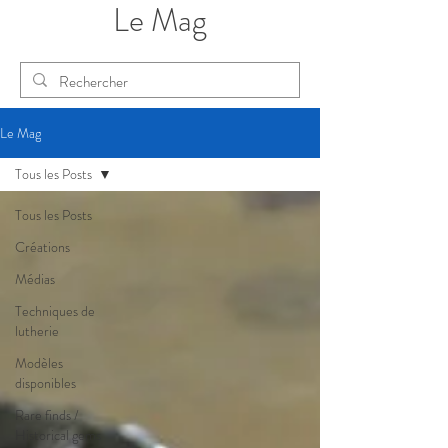
Le Mag
Le Mag
Tous les Posts
Tous les Posts
Créations
Médias
Techniques de
lutherie
Modèles
disponibles
Rare finds /
Historical gems