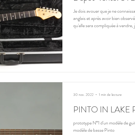
Je dois avouer que je ne connaiss
anglais et après avoir bien observé
qu'elle sera compliquée à vendre, j'ai accepté de la recevoir et de la
préparer pour un dépôt vente. Elle sera compliqué à vendre car seul
un connaisseur pourra en apprécier
pièces, ses bois, ses accessoires, 
luthier. Vous trouverez des in
30 nov. 2022
1 min de lecture
PINTO IN LAKE 
prototype N°1 d'un modèle de guit
modèle de basse Pinto