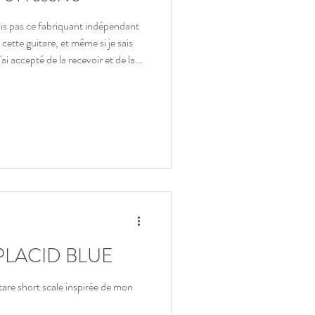
ais pas ce fabriquant indépendant
 cette guitare, et même si je sais
 la réelle valeur. De par ses
cette guitare est une vraie pièce de
formations générales sur ce fabrica
PLACID BLUE
are short scale inspirée de mon