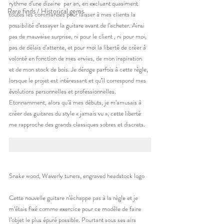
rythme d’une dizaine  par an, en excluant quasiment 
Rare finds / Historical gems
toutes les commandes pour laisser à mes clients la 
possibilité d’essayer la guitare avant de l’acheter. Ainsi 
pas de mauvaise surprise, ni pour le client , ni pour moi, 
pas de délais d’attente, et pour moi la liberté de créer à 
volonté en fonction de mes envies, de mon inspiration  
et de mon stock de bois. Je déroge parfois à cette règle, 
lorsque le projet est intéressant et qu’il correspond mes 
évolutions personnelles et professionnelles. 
Etonnamment, alors qu’à mes débuts, je m’amusais à 
créer des guitares du style « jamais vu », cette liberté 
me rapproche des grands classiques sobres et discrets.
Snake wood, Waverly tuners, engraved headstock logo
Cette nouvelle guitare n’échappe pas à la règle et je 
m’étais fixé comme exercice pour ce modèle de faire 
l’objet le plus épuré possible. Pourtant sous ses airs 