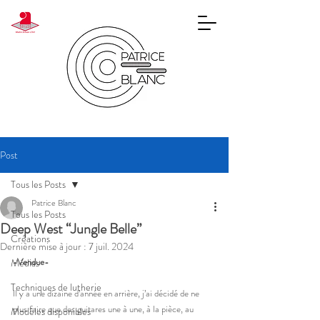
Post
Tous les Posts
Patrice Blanc
Tous les Posts
Deep West “Jungle Belle”
Créations
Dernière mise à jour :
7 juil. 2024
-Vendue- 
Médias
Techniques de lutherie
Il y a une dizaine d’année en arrière, j’ai décidé de ne 
plus faire que des guitares une à une, à la pièce, au 
Modèles disponibles