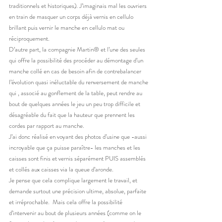
traditionnels et historiques). J’imaginais mal les ouvriers 
en train de masquer un corps déjà vernis en cellulo 
brillant puis vernir le manche en cellulo mat ou 
réciproquement.
D’autre part, la compagnie Martin® et l’une des seules 
qui offre la possibilité des procéder au démontage d’un 
manche collé en cas de besoin afin de contrebalancer 
l’évolution quasi inéluctable du renversement de manche 
qui , associé au gonflement de la table, peut rendre au 
bout de quelques années le jeu un peu trop difficile et 
désagréable du fait que la hauteur que prennent les 
cordes par rapport au manche.
J’ai donc réalisé en voyant des photos d’usine que -aussi 
incroyable que ça puisse paraître- les manches et les 
caisses sont finis et vernis séparément PUIS assemblés 
et collés aux caisses via la queue d’aronde.
Je pense que cela complique largement le travail, et 
demande surtout une précision ultime, absolue, parfaite 
et irréprochable.  Mais cela offre la possibilité 
d’intervenir au bout de plusieurs années (comme on le 