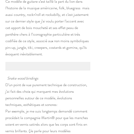
Ce modèle de guitare s’est taillé la part du lion dans 
l’histoire de la musique américaine, folk, bluegrass  mais 
aussi country, rockn’roll et rockabilly, et c’est justement 
sur ce dernier style que j’ai voulu porter l’accent avec 
cet apport de bois moucheté et ses effet peau de 
panthère chers à l’iconographie particulière et très 
codifiée de ce style, associé aux non moins symboliques 
pin-up, jungle, tiki, creepers, costards et gomina, qu’ils 
évoquent inévitablement.
Snake wood bindings
D’un point de vue purement technique de construction, 
j’ai fait des choix qui marquent mes évolutions 
personnelles autour de ce modèle, évolutions 
techniques, esthétiques et sonores:
Par exemple, je me suis longtemps demandé comment 
procédait la compagnie Martin® pour que les manches 
soient en vernis satinés alors que les corps sont finis en 
vernis brillants. (Je parle pour leurs modèles 