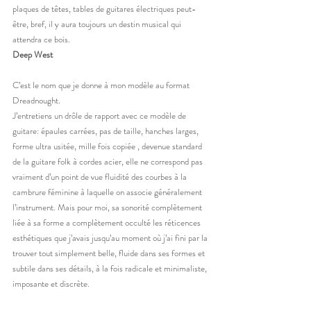
plaques de têtes, tables de guitares électriques peut-
être, bref, il y aura toujours un destin musical qui 
attendra ce bois.
Deep West 
C’est le nom que je donne à mon modèle au format 
Dreadnought.
J’entretiens un drôle de rapport avec ce modèle de 
guitare: épaules carrées, pas de taille, hanches larges, 
forme ultra usitée, mille fois copiée , devenue standard 
de la guitare folk à cordes acier, elle ne correspond pas 
vraiment d’un point de vue fluidité des courbes à la 
cambrure féminine à laquelle on associe généralement 
l’instrument. Mais pour moi, sa sonorité complètement 
liée à sa forme a complètement occulté les réticences 
esthétiques que j’avais jusqu’au moment où j’ai fini par la 
trouver tout simplement belle, fluide dans ses formes et 
subtile dans ses détails, à la fois radicale et minimaliste, 
imposante et discrète.