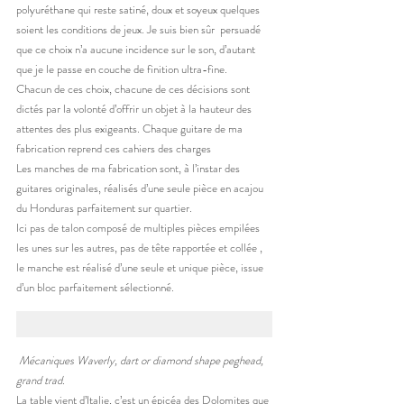
polyuréthane qui reste satiné, doux et soyeux quelques 
soient les conditions de jeux. Je suis bien sûr  persuadé 
que ce choix n’a aucune incidence sur le son, d’autant 
que je le passe en couche de finition ultra-fine.
Chacun de ces choix, chacune de ces décisions sont 
dictés par la volonté d’offrir un objet à la hauteur des 
attentes des plus exigeants. Chaque guitare de ma 
fabrication reprend ces cahiers des charges
Les manches de ma fabrication sont, à l’instar des 
guitares originales, réalisés d’une seule pièce en acajou 
du Honduras parfaitement sur quartier.
Ici pas de talon composé de multiples pièces empilées 
les unes sur les autres, pas de tête rapportée et collée , 
le manche est réalisé d’une seule et unique pièce, issue 
d’un bloc parfaitement sélectionné.
Mécaniques Waverly, dart or diamond shape peghead, 
grand trad.
La table vient d’Italie, c’est un épicéa des Dolomites que 