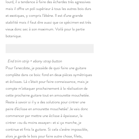
lourd, il a tendance à faire des échardes très agressives 
mais il offre un poli supérieur à tous les autres bois durs 
et exotiques, y compris l’ébène. Il est d’une grande 
stabilité mais il faut dire aussi que ce spécimen est très 
vieux donc sec à son maximum. Voilà pour la partie 
botanique.
End trim strip + ebony strap button
Pour l’anecdote, je possède de quoi faire une guitare 
complète dans ce bois: fond en deux pièces symétriques 
et éclisses. Là c’était pour faire connaissance, mais je 
compte m’attaquer prochainement à la réalisation de 
cette prochaine guitare tout en amourette mouchetée. 
Reste à savoir si il y a des solutions pour cintrer une 
paire d’éclisse en amourette mouchetée! Je vais donc 
commencer par mettre une éclisse à épaisseur, la 
cintrer -ou du moins essayer- et si ça marche, je 
continue et finis la guitare. Si cela s’avère impossible, 
alors je garde le bois pour faire autre chose, filets, 