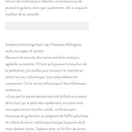
fait sur les violons) pour redonner un sérieux coup de 
jeune à la guitare, alors que -justement- elle a acquis le 
meilleur de sa sonorité.
Snakewood bindings/heel cap, Honduras Mahogany 
neck, two types of varnish
Recouvrir le manche d’un vernis satiné le rend plus 
agréable au toucher. Et tant qu’à pousser le bouchon de 
la perfection, j’en profite pour recouvrir le manche en 
vernis non pas cellulosique, mais polyuréthane bi-
composant. Car le vernis cellulosique à deux fâcheuses 
tendances:
-d’une part le satiné devient très vite brillant au contact 
de la main qui le polit très rapidement, annulant ainsi 
son aspect et son toucher satiné,  et d’autre part 
beaucoup de guitaristes se plaignent de l’effet pelucheux 
et collant du vernis cellulosique lorsque la paume de la 
main devient moite. J’appose donc un fin film de vernis 