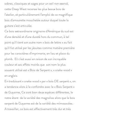
sobres, classiques et sages pour un oeil non exercé, 
cette Deep West recense les plus beaux bois de 
l’atelier, et particulièrement l’emploi de ce magnifique 
bois d’amourette mouchetée autour duquel toute la 
guitare s’est articulée.
Ce bois extraordinaire originaire d’Amérique du sud est 
d’une densité et d’une dureté hors du commun, à tel 
point qu’il tient son autre nom « bois de lettre » au fait 
qu’il fut utilisé par les jésuites comme matière première 
pour les caractères d’imprimerie, en lieu et place du 
plomb.  Et c’est aussi en raison de son incroyable 
couleur et ses effets moirés que  son nom le plus 
souvent utilisé est « Bois de Serpent », « snake wood » 
en anglais.
En traduisant « snake wood » par « bois DE serpent », on 
a tendance alors à le confondre avec le « Bois Serpent » 
de Guyanne, Ce sont bien deux espèces différentes, le 
notre étant  de la variété des magnolias alors que le bois 
serpent de Guyanne est de la variété des mimosacées. 
A travailler, ce bois est effectivement très dur et très 