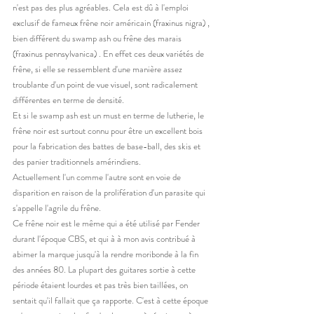
n'est pas des plus agréables. Cela est dû à l'emploi 
exclusif de fameux frêne noir américain (fraxinus nigra) , 
bien différent du swamp ash ou frêne des marais 
(fraxinus pennsylvanica) . En effet ces deux variétés de 
frêne, si elle se ressemblent d'une manière assez 
troublante d'un point de vue visuel, sont radicalement 
différentes en terme de densité. 
Et si le swamp ash est un must en terme de lutherie, le 
frêne noir est surtout connu pour être un excellent bois 
pour la fabrication des battes de base-ball, des skis et 
des panier traditionnels amérindiens.  
Actuellement l'un comme l'autre sont en voie de 
disparition en raison de la prolifération d'un parasite qui 
s'appelle l'agrile du frêne. 
Ce frêne noir est le même qui a été utilisé par Fender 
durant l'époque CBS, et qui à à mon avis contribué à 
abimer la marque jusqu'à la rendre moribonde à la fin 
des années 80. La plupart des guitares sortie à cette 
période étaient lourdes et pas très bien taillées, on 
sentait qu'il fallait que ça rapporte. C'est à cette époque 