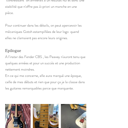
"contredisant" on arriverait à un résultat nul et donc une 
stabilité que n'offre pas à-priori un manche en une 
pièce. 
Pour continuer dans les détails, on peut apercevoir les 
mécaniques Gotoh estampillées de leur logo  quand 
elles ne clamaient pas encore leurs origines. 
Epilogue
A l'instar des Fender CBS , les Peavey n'auront tenu que 
quelques années et pour un succès et une production 
nettement moindres.  
En ce qui me concerne, elle aura marqué une époque, 
celle de mes débuts et rien que pour ça je la classe dans 
les guitares remarquables parce que marquante.  