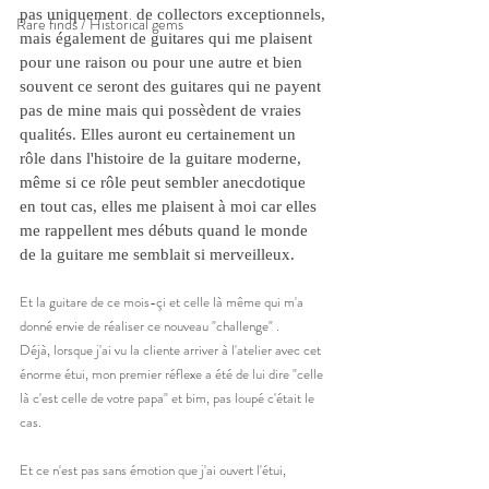
pas uniquement  de collectors exceptionnels, 
Rare finds / Historical gems
mais également de guitares qui me plaisent 
pour une raison ou pour une autre et bien 
souvent ce seront des guitares qui ne payent 
pas de mine mais qui possèdent de vraies 
qualités. Elles auront eu certainement un 
rôle dans l'histoire de la guitare moderne, 
même si ce rôle peut sembler anecdotique 
en tout cas, elles me plaisent à moi car elles 
me rappellent mes débuts quand le monde 
de la guitare me semblait si merveilleux. 
Et la guitare de ce mois-çi et celle là même qui m'a 
donné envie de réaliser ce nouveau "challenge" . 
Déjà, lorsque j'ai vu la cliente arriver à l'atelier avec cet 
énorme étui, mon premier réflexe a été de lui dire "celle 
là c'est celle de votre papa" et bim, pas loupé c'était le 
cas. 
Et ce n'est pas sans émotion que j'ai ouvert l'étui, 