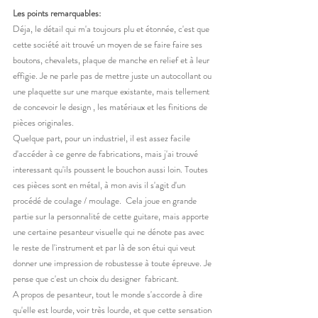
Les points remarquables: 
Déja, le détail qui m'a toujours plu et étonnée, c'est que 
cette société ait trouvé un moyen de se faire faire ses 
boutons, chevalets, plaque de manche en relief et à leur 
effigie. Je ne parle pas de mettre juste un autocollant ou 
une plaquette sur une marque existante, mais tellement 
de concevoir le design , les matériaux et les finitions de 
pièces originales. 
Quelque part, pour un industriel, il est assez facile 
d'accéder à ce genre de fabrications, mais j'ai trouvé 
interessant qu'ils poussent le bouchon aussi loin. Toutes 
ces pièces sont en métal, à mon avis il s'agit d'un 
procédé de coulage / moulage.  Cela joue en grande 
partie sur la personnalité de cette guitare, mais apporte 
une certaine pesanteur visuelle qui ne dénote pas avec 
le reste de l'instrument et par là de son étui qui veut 
donner une impression de robustesse à toute épreuve. Je 
pense que c'est un choix du designer  fabricant. 
A propos de pesanteur, tout le monde s'accorde à dire 
qu'elle est lourde, voir très lourde, et que cette sensation 