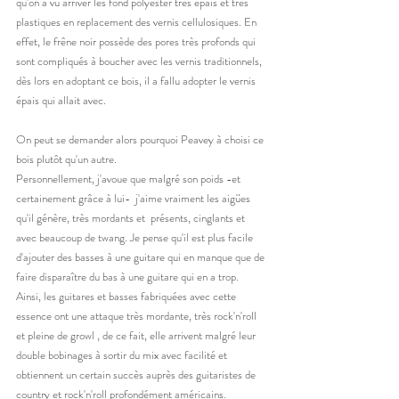
qu'on a vu arriver les fond polyester très épais et très 
plastiques en replacement des vernis cellulosiques. En 
effet, le frêne noir possède des pores très profonds qui 
sont compliqués à boucher avec les vernis traditionnels, 
dès lors en adoptant ce bois, il a fallu adopter le vernis 
épais qui allait avec. 
On peut se demander alors pourquoi Peavey à choisi ce 
bois plutôt qu'un autre. 
Personnellement, j'avoue que malgré son poids -et 
certainement grâce à lui-  j'aime vraiment les aigües 
qu'il génère, très mordants et  présents, cinglants et 
avec beaucoup de twang. Je pense qu'il est plus facile 
d'ajouter des basses à une guitare qui en manque que de 
faire disparaître du bas à une guitare qui en a trop. 
Ainsi, les guitares et basses fabriquées avec cette 
essence ont une attaque très mordante, très rock'n'roll 
et pleine de growl , de ce fait, elle arrivent malgré leur 
double bobinages à sortir du mix avec facilité et 
obtiennent un certain succès auprès des guitaristes de 
country et rock'n'roll profondément américains.