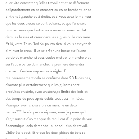
allez vite constater qu'elles travaillent et se déforment 
obligatoirement en se creusant ou en se bombant, en se 
cintrant à gauche ou à droite. et si vous avez le malheur 
que les deux pièces se contredisent, et que l'une soit 
plus nerveuse que l'autre, vous aurez un manche plat 
dans les basses et creux dans les aigües ou le contraire. 
Et là, votre Truss Rod n'y pourra rien. si vous essayez de 
diminuer le creux  il va se créer une bosse sur l'autre 
partie du manche, si vous voulez mettre le manche plat 
sur l'autre partie du manche, la première deviendra 
creuse = Guitare impossible à régler. Et 
malheureusement cela se confirme dans 90 % des cas, 
d'autant plus certainement que les guitares sont 
produites en série, avec un séchage limité des bois et 
des temps de pose après débits tout aussi limitées. 
Pourquoi avoir choisi alors ce manche en deux 
parties??? Je n'ai pas de réponse, mais je pense qu'il 
s'agit surtout d'un manque de recul car d'un point de vue 
économique, cela demande -a-priori- plus de travail. 
L'idée était peut-être que les deux pièces de bois se 