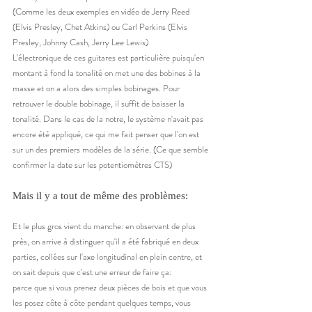
(Comme les deux exemples en vidéo de Jerry Reed 
(Elvis Presley, Chet Atkins) ou Carl Perkins (Elvis 
Presley, Johnny Cash, Jerry Lee Lewis) 
L'électronique de ces guitares est particulière puisqu'en 
montant à fond la tonalité on met une des bobines à la 
masse et on a alors des simples bobinages. Pour 
retrouver le double bobinage, il suffit de baisser la 
tonalité. Dans le cas de la notre, le système n'avait pas 
encore été appliqué, ce qui me fait penser que l'on est 
sur un des premiers modèles de la série. (Ce que semble 
confirmer la date sur les potentiomètres CTS) 
Mais il y a tout de même des problèmes: 
Et le plus gros vient du manche: en observant de plus 
près, on arrive à distinguer qu'il a été fabriqué en deux 
parties, collées sur l'axe longitudinal en plein centre, et 
on sait depuis que c'est une erreur de faire ça: 
parce que si vous prenez deux pièces de bois et que vous 
les posez côte à côte pendant quelques temps, vous 