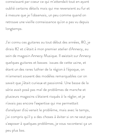
connaissant par coeur ce qui m'attendait tout en ayant 
oublié certains détails mais qui me revenaient au fur et 
à mesure que je l'observais, un peu comme quand on 
retrouve une vieille connaissance qu'on a pas vu depuis 
longtemps.
J'ai connu ces guitares au tout début des années, 80, je 
dirais 82 et c'était à mon premier atelier d'Annecy, au 
sein de magasin Annecy Musique. Il existait sur Annecy 
quelques guitares et basses  issues de cette usine, et 
étant un des rares luthier de la région à l'époque, on 
m'amenait souvent des modèles remarquables car on 
savait que j'était curieux et passionné. Une basse de la 
série avait posé pas mal de problèmes de manche et 
plusieurs magasins s'étaient risqués à la régler, et je 
n'avais pas encore l'expertise qui me permettait 
d'analyser d'où venait le problème, mais avec le temps, 
j'ai compris qu'il y a des choses à éviter si on ne veut pas 
s'exposer à quelques problèmes, je vous raconterai ça un 
peu plus bas. 