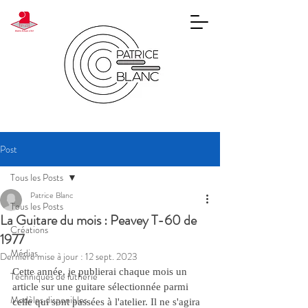
Post
Tous les Posts
Patrice Blanc
Tous les Posts
La Guitare du mois : Peavey T-60 de
Créations
1977
Médias
Dernière mise à jour :
12 sept. 2023
Cette année, je publierai chaque mois un 
Techniques de lutherie
article sur une guitare sélectionnée parmi 
Modèles disponibles
celle qui sont passées à l'atelier. Il ne s'agira 