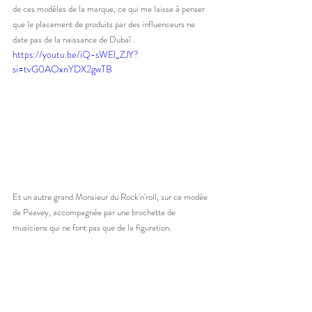
de ces modèles de la marque, ce qui me laisse à penser 
que le placement de produits par des influenceurs ne 
date pas de la naissance de Dubaï . 
https://youtu.be/iQ-sWEl_ZJY?
si=tvG0AOxnYDX2gwTB
Et un autre grand Monsieur du Rock'n'roll, sur ce modèe 
de Peavey, accompagnée par une brochette de 
musiciens qui ne font pas que de la figuration. 
https://youtu.be/vsTH1tgIh2E?si=3FuxNbMjwAt-
O_xM