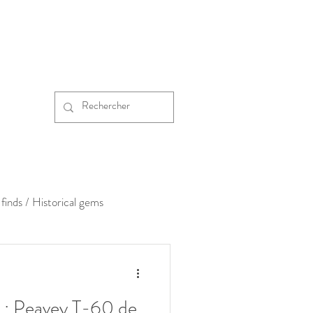
finds / Historical gems
s : Peavey T-60 de