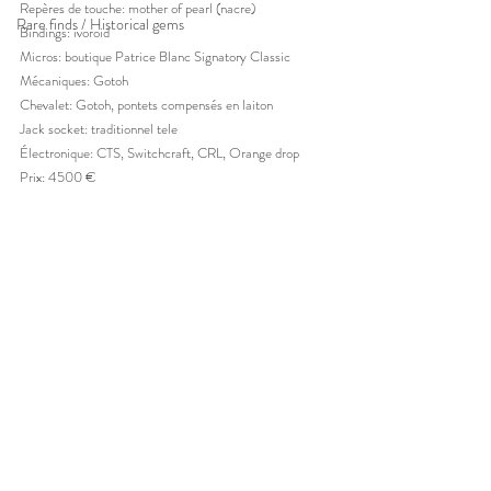
Repères de touche: mother of pearl (nacre)
Rare finds / Historical gems
Bindings: ivoroid
Micros: boutique Patrice Blanc Signatory Classic
Mécaniques: Gotoh
Chevalet: Gotoh, pontets compensés en laiton
Jack socket: traditionnel tele
Électronique: CTS, Switchcraft, CRL, Orange drop
Prix: 4500 €