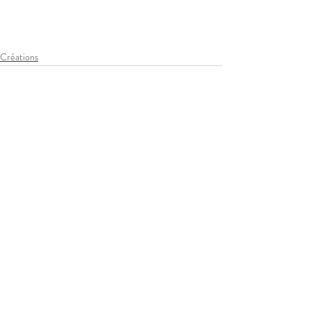
Créations
Posts récents
Voir tout