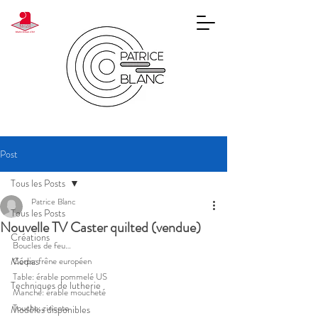
Post
Tous les Posts
Patrice Blanc
Tous les Posts
Nouvelle TV Caster quilted (vendue)
Créations
Boucles de feu…
Médias
Corps: frêne européen
Table: érable pommelé US
Techniques de lutherie
Manche: érable moucheté
Touche: ziricote
Modèles disponibles