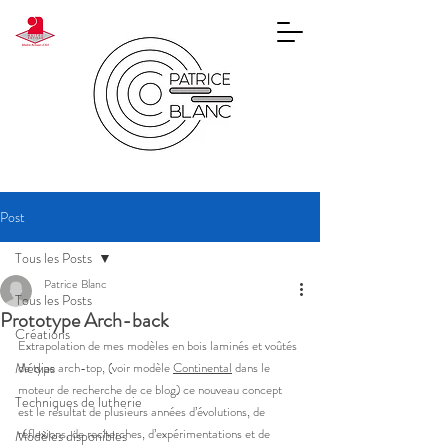
Post
Tous les Posts
Patrice Blanc
Tous les Posts
Prototype Arch-back
Créations
Extrapolation de mes modèles en bois laminés et voûtés 
Médias
de type arch-top, (voir modèle 
Continental
 dans le 
moteur de recherche de ce blog) ce nouveau concept 
Techniques de lutherie
est le résultat de plusieurs années d’évolutions, de 
réflexions, de recherches, d’expérimentations et de 
Modèles disponibles