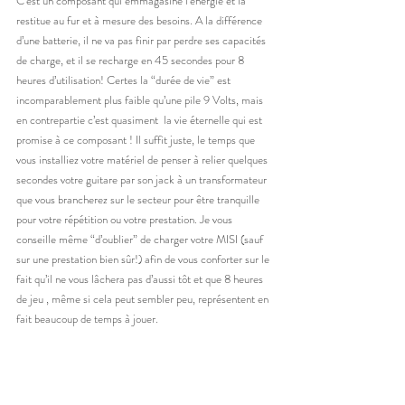
C’est un composant qui emmagasine l’énergie et la 
restitue au fur et à mesure des besoins. A la différence 
d’une batterie, il ne va pas finir par perdre ses capacités 
de charge, et il se recharge en 45 secondes pour 8 
heures d’utilisation! Certes la “durée de vie” est 
incomparablement plus faible qu’une pile 9 Volts, mais 
en contrepartie c’est quasiment  la vie éternelle qui est 
promise à ce composant ! Il suffit juste, le temps que 
vous installiez votre matériel de penser à relier quelques 
secondes votre guitare par son jack à un transformateur 
que vous brancherez sur le secteur pour être tranquille 
pour votre répétition ou votre prestation. Je vous 
conseille même “d’oublier” de charger votre MISI (sauf 
sur une prestation bien sûr!) afin de vous conforter sur le 
fait qu’il ne vous lâchera pas d’aussi tôt et que 8 heures 
de jeu , même si cela peut sembler peu, représentent en 
fait beaucoup de temps à jouer.