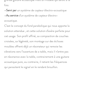
fois:
–
Servi par
 un système de capteur électro-acoustique
–
Au service
 d’un système de capteur électro-
acoustique.
C’est le concept du fond parabolique qui nous apporte la 
solution attendue , et cette solution d’avère parfaite pour 
cet usage. Son profil affiné, sa composition de couches 
croisées, sa légèreté, son montage sur des éclisses 
moulées offrent déjà un résonateur qui renvoie les 
vibrations vers l’ouverture de a table, mais il n’entre pas 
en résonance avec la table, contrairement à une guitare 
acoustique pure, au contraire, il retient les fréquences 
qui parasitent le signal en le rendant brouillon.