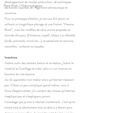
développement de moules particuliers, de techniques 
Rare finds / Historical gems
exclusives inspirées de l’ingénierie aéronautique et 
maritime.
Pour ce prototype d’atelier, je me suis fait plaisir en 
utilisant un magnifique placage et une finition “Havana 
Burst”, mais les modèles de série seront proposés en 
laminés d’acajou, (Honduras, sapelli, khaya ) ou d’érable 
(ondé, pommelé, moiré etc…), et existeront en versions 
naturelles , sunburst ou laquées.
Inventions
J’adore sortir des sentiers battus et re-battus, j’adore le 
matériel et l’outillage et créer celui-ci sur-mesure en 
fonction de mes besoins.
J’ai dû apprendre mon métier alors qu’internet n’existait 
pas. C’était un peu compliqué quand même, mais à 
force d’expérimenter, j’ai compris des choses qu’internet 
n’explique pas et n’expliquera jamais.
L’avantage que je vois à internet maintenant,  c’est qu’on 
trouve tout et absolument tout ce dont a a besoin pour 
donner vie à nos idées, du moindre petit boulon jusqu’au 