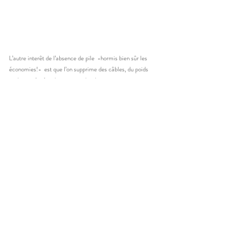
L’autre interêt de l’absence de pile  -hormis bien sûr les 
économies!-  est que l’on supprime des câbles, du poids 
et des aspérités , des sources de vibrations parasites 
dans la caisse de résonance de l’instrument, et lorsque 
l’on recherche une forme de perfection , que l’on 
surveille chaque détail de la construction, arriver à se 
passer de ce petit accessoire jusqu’alors indispensable 
est un grand progrès! 
MISI existe également en version magnétique actif de 
rosace avec le même principe de supercondensateur, et 
comme sur la version piezo, il possède un volume et une 
tonalité discrètement placé dans la rosace. Les deux 
versions sont proposées pour ce modèle. 
Je suis certain que parmi les gens qui lisent ce long 
article et qui n’ont pas encore abandonné , certains 
pensent “mais si jamais on oublie le transformateur 