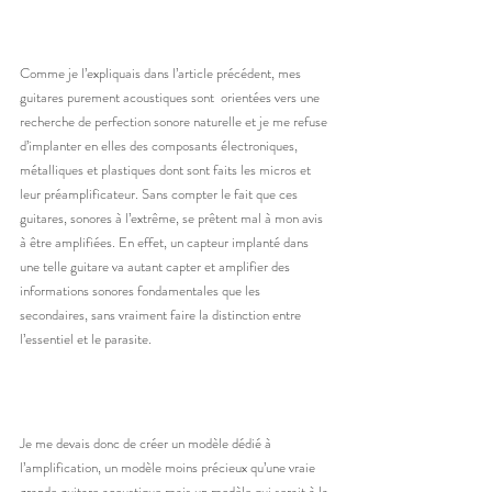
Comme je l’expliquais dans l’article précédent, mes 
guitares purement acoustiques sont  orientées vers une 
recherche de perfection sonore naturelle et je me refuse 
d’implanter en elles des composants électroniques, 
métalliques et plastiques dont sont faits les micros et 
leur préamplificateur. Sans compter le fait que ces 
guitares, sonores à l’extrême, se prêtent mal à mon avis 
à être amplifiées. En effet, un capteur implanté dans 
une telle guitare va autant capter et amplifier des 
informations sonores fondamentales que les 
secondaires, sans vraiment faire la distinction entre 
l’essentiel et le parasite.
Je me devais donc de créer un modèle dédié à 
l’amplification, un modèle moins précieux qu’une vraie 
grande guitare acoustique mais un modèle qui serait à la 