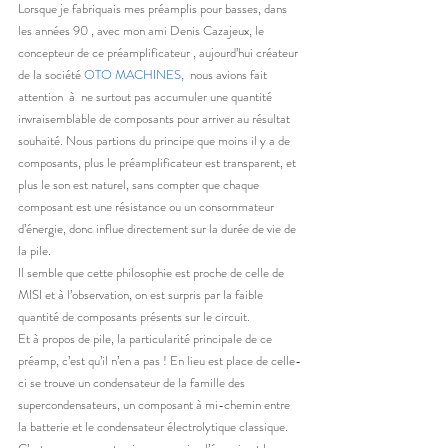
Lorsque je fabriquais mes préamplis pour basses, dans 
les années 90 , avec mon ami Denis Cazajeux, le 
concepteur de ce préamplificateur , aujourd’hui créateur 
de la société 
OTO MACHINES, 
 nous avions fait 
attention  à  ne surtout pas accumuler une quantité 
invraisemblable de composants pour arriver au résultat 
souhaité. Nous partions du principe que moins il y a de 
composants, plus le préamplificateur est transparent, et 
plus le son est naturel, sans compter que chaque 
composant est une résistance ou un consommateur 
d’énergie, donc influe directement sur la durée de vie de 
la pile.
Il semble que cette philosophie est proche de celle de 
MISI et à l’observation, on est surpris par la faible 
quantité de composants présents sur le circuit.
Et à propos de pile, la particularité principale de ce 
préamp, c’est qu’il n’en a pas ! En lieu est place de celle-
ci se trouve un condensateur de la famille des 
supercondensateurs, un composant à mi-chemin entre 
la batterie et le condensateur électrolytique classique. 