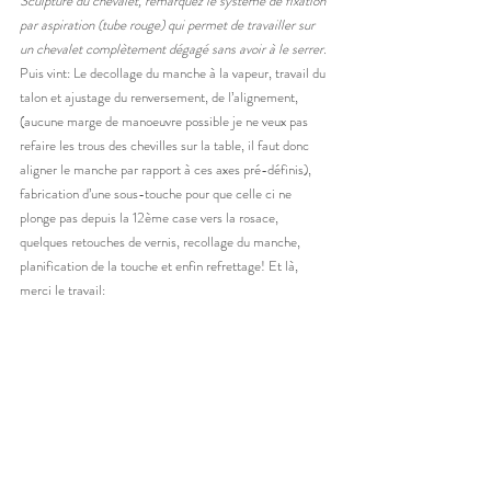
Sculpture du chevalet, remarquez le système de fixation 
par aspiration (tube rouge) qui permet de travailler sur 
un chevalet complètement dégagé sans avoir à le serrer.
Puis vint: Le decollage du manche à la vapeur, travail du 
talon et ajustage du renversement, de l’alignement, 
(aucune marge de manoeuvre possible je ne veux pas 
refaire les trous des chevilles sur la table, il faut donc 
aligner le manche par rapport à ces axes pré-définis), 
fabrication d’une sous-touche pour que celle ci ne 
plonge pas depuis la 12ème case vers la rosace, 
quelques retouches de vernis, recollage du manche, 
planification de la touche et enfin refrettage! Et là, 
merci le travail: