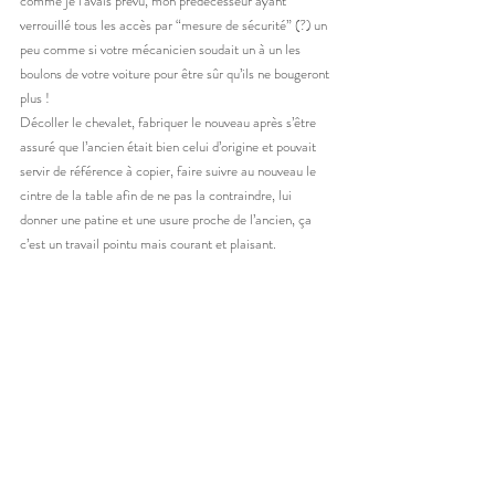
comme je l’avais prévu, mon prédécesseur ayant 
verrouillé tous les accès par “mesure de sécurité” (?) un 
peu comme si votre mécanicien soudait un à un les 
boulons de votre voiture pour être sûr qu’ils ne bougeront 
plus !
Décoller le chevalet, fabriquer le nouveau après s’être 
assuré que l’ancien était bien celui d’origine et pouvait 
servir de référence à copier, faire suivre au nouveau le 
cintre de la table afin de ne pas la contraindre, lui 
donner une patine et une usure proche de l’ancien, ça 
c’est un travail pointu mais courant et plaisant.