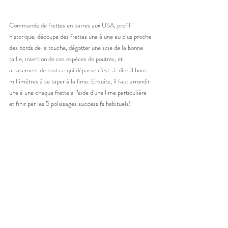
Commande de frettes en barres aux USA, profil 
historique, découpe des frettes une à une au plus proche 
des bords de la touche, dégotter une scie de la bonne 
taille, insertion de ces espèces de poutres, et 
arrasement de tout ce qui dépasse c’est-à-dire 3 bons 
millimètres à se taper à la lime. Ensuite, il faut arrondir 
une à une chaque frette a l’aide d’une lime particulière 
et finir par les 5 polissages successifs habituels!