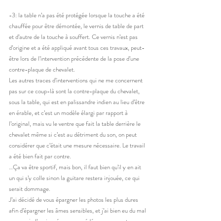
-3: la table n’a pas été protégée lorsque la touche a été 
chauffée pour être démontée, le vernis de table de part 
et d’autre de la touche à souffert. Ce vernis n’est pas 
d’origine et a été appliqué avant tous ces travaux, peut-
être lors de l’intervention précédente de la pose d’une 
contre-plaque de chevalet.
Les autres traces d’interventions qui ne me concernent 
pas sur ce coup-là sont la contre-plaque du chevalet, 
sous la table, qui est en palissandre indien au lieu d’être 
en érable, et c’est un modèle élargi par rapport à 
l’original, mais vu le ventre que fait la table derrière le 
chevalet même si c’est au détriment du son, on peut 
considérer que c’était une mesure nécessaire. Le travail 
a été bien fait par contre.
…Ça va être sportif, mais bon, il faut bien qu’il y en ait 
un qui s’y colle sinon la guitare restera injouée, ce qui 
serait dommage.
J’ai décidé de vous épargner les photos les plus dures 
afin d’épargner les âmes sensibles, et j’ai bien eu du mal 