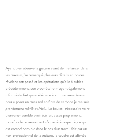
Ayant bien observé la guitare avant de me lancer dans 
les travaux, j’ai remarqué plusieurs détails et indices 
révélant son passé et les opérations qu’elle à subies 
précédemment, son propriétaire m’ayant également 
informé du fait qu’un ébéniste était intervenu dessus 
pour y poser un truss rod en fibre de carbone je me suis 
grandement méfié et Aïe!… Le boulot -nécessaire voire 
bienvenu- semble avoir été fait assez proprement, 
toutefois le renversement n’a pas été respecté, ce qui 
est compréhensible dans le cas d’un travail fait par un 
non-professionnel de la guitare, la touche est alignée 