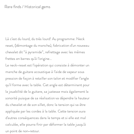
Rare finds / Historical gems
Là c’est du lourd, du très lourd! Au programme: Neck 
reset, (démontage du manche), fabrication d’un nouveau 
chevalet dit “à pyramide”, refrettage avec les mêmes 
frettes en barres qu’à l’origine…
Le neck-reset est l’opération qui consiste à démonter un 
manche de guitare acoustique à l’aide de vapeur sous 
pression de façon à retailler son talon et modifier l’angle 
qu’il forme avec la table. Cet angle est déterminant pour 
la jouabilité de la guitare, sa justesse mais également la 
sonorité puisque de sa réalisation va dépendre la hauteur 
du chevalet et de son sillet, donc la tension qui va être 
appliquée par les cordes à la table. Cette tension aura 
d’autres conséquences dans le temps et si elle est mal 
calculée, elle pourra finir par déformer la table jusqu’à 
un point de non-retour.