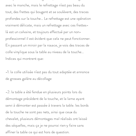
avec le manche, mais le refrettage n’est pas beau du 
tout, des frettes qui bougent et se soulèvent, des traces 
profondes sur la touche… Le refrettage est une opération 
vraiment délicate, mais un refrettage avec ces frettes-
là est un calvaire, et toujours effectué par un non-
professionnel il est évident que cela ne peut fonctionner.
En passant un miroir par la rosace, je vois des traces de 
colle vinylique sous la table au niveau de la touche… 
Indices qui montrent que:
-1: la colle utilisée n’est pas du tout adaptée et annonce 
de grosses galère au décollage
-2: la table a été fendue en plusieurs points lors du 
démontage précédent de la touche, et la lame ayant 
servi à démonter est passée à travers la table. les bords 
de la touche ne sont pas nets, ainsi que ceux du 
chevalet, plusieurs démontages mal réalisés ont laissé 
des séquelles, mais ça je ne pourrai rien y faire sans 
affiner la table ce qui est hors de question.