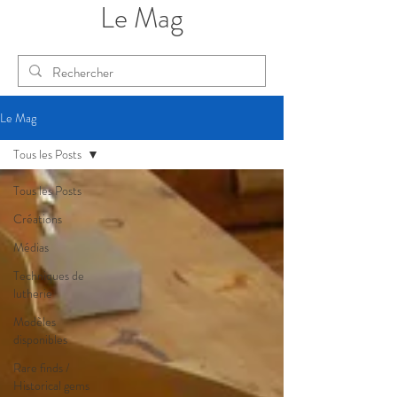
Le Mag
Le Mag
Tous les Posts
Tous les Posts
Créations
Médias
Techniques de
lutherie
Modèles
disponibles
Rare finds /
Historical gems