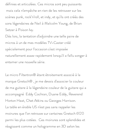
définies et articulées. Ces micros sont peu puissants 
 mais cela n’empêche en rien de les retrouver sur les 
scènes punk, rock’n’roll, et indy, et qu’ils ont créés des 
sons légendaires de Neil à Malcolm Young, de Brian 
Setzer à Poison Ivy.
Dès lors, la tentation d’adjoindre une telle paire de 
micros à un de mes modèles TV-Caster créé 
spécialement pour l’occasion s’est imposée 
naturellement assez rapidement lorsqu’il a fallu songer à 
entamer une nouvelle série.
Le micro Filtertron® étant étroitement associé à la 
marque Gretsch® , je me devais d’associer la couleur 
de ma guitare à la légendaire couleur de la guitare qui a 
accompagné  Eddy Cochran, Duane Eddy, Reverend 
Horton Heat, Chet Atkins ou Georges Harrison.
La table en érable US n’est pas sans rappeler les 
moirures que l’on retrouve sur certaines Gretsch 6120 
parmi les plus cotées.  Ces moirures sont splendides et 
réagissent comme un hologramme en 3D selon les 