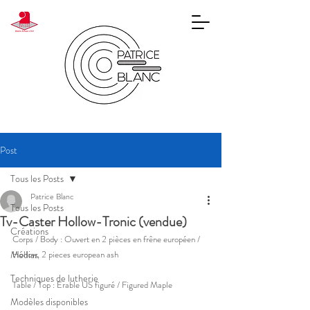
Post
Tous les Posts
Patrice Blanc
Tous les Posts
Tv-Caster Hollow-Tronic (vendue)
Créations
Corps / Body : Ouvert en 2 pièces en frêne européen / 
Médias
Hollow, 2 pieces european ash
Techniques de lutherie
Table / Top : Erable US figuré / Figured Maple
Modèles disponibles