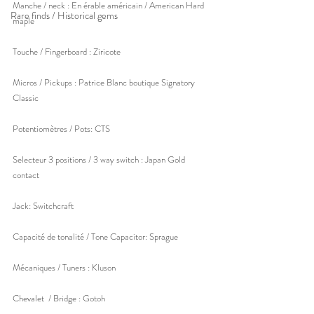
Manche / neck : En érable américain / American Hard 
Rare finds / Historical gems
maple
Touche / Fingerboard : Ziricote
Micros / Pickups : Patrice Blanc boutique Signatory 
Classic
Potentiomètres / Pots: CTS
Selecteur 3 positions / 3 way switch : Japan Gold 
contact
Jack: Switchcraft
Capacité de tonalité / Tone Capacitor: Sprague
Mécaniques / Tuners : Kluson
Chevalet  / Bridge : Gotoh