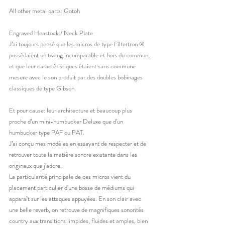
All other metal parts: Gotoh
Engraved Heastock / Neck Plate
J’ai toujours pensé que les micros de type Filtertron ® 
possédaient un twang incomparable et hors du commun, 
et que leur caractéristiques étaient sans commune 
mesure avec le son produit par des doubles bobinages 
classiques de type Gibson.
Et pour cause: leur architecture et beaucoup plus 
proche d’un mini-humbucker Deluxe que d’un 
humbucker type PAF ou PAT.
J’ai conçu mes modèles en essayant de respecter et de 
retrouver toute la matière sonore existante dans les 
originaux que j’adore.
La particularité principale de ces micros vient du 
placement particulier d’une bosse de médiums qui 
apparaît sur les attaques appuyées. En son clair avec 
une belle reverb, on retrouve de magnifiques sonorités 
country aux transitions limpides, fluides et amples, bien 