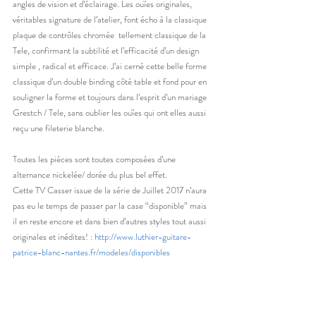
angles de vision et d’éclairage. Les ouïes originales, 
véritables signature de l’atelier, font écho à la classique 
plaque de contrôles chromée  tellement classique de la 
Tele, confirmant la subtilité et l’efficacité d’un design 
simple , radical et efficace. J’ai cerné cette belle forme 
classique d’un double binding côté table et fond pour en 
souligner la forme et toujours dans l’esprit d’un mariage 
Grestch / Tele, sans oublier les ouïes qui ont elles aussi 
reçu une fileterie blanche.
Toutes les pièces sont toutes composées d’une 
alternance nickelée/ dorée du plus bel effet.
Cette TV Casser issue de la série de Juillet 2017 n’aura 
pas eu le temps de passer par la case “disponible” mais 
il en reste encore et dans bien d’autres styles tout aussi 
originales et inédites! : 
http://www.luthier-guitare-
patrice-blanc-nantes.fr/modeles/disponibles