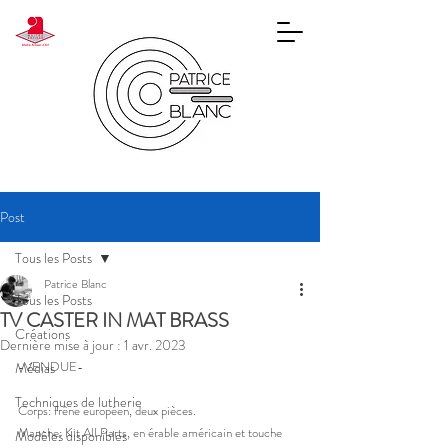
Post
Tous les Posts
Patrice Blanc
Tous les Posts
TV CASTER IN MAT BRASS
Créations
Dernière mise à jour :
1 avr. 2023
-VENDUE- 
Médias
Techniques de lutherie
Corps: frêne européen, deux pièces. 
Manche: Kit All Parts, en érable américain et touche 
Modèles disponibles