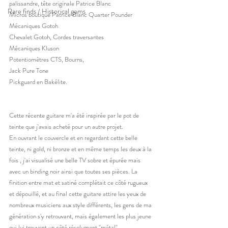
palissandre, tête originale Patrice Blanc
Rare finds / Historical gems
Micros boutique Patrice Blanc Quarter Pounder 
Mécaniques Gotoh
Chevalet Gotoh, Cordes traversantes
Mécaniques Kluson
Potentiomètres CTS, Bourns, 
Jack Pure Tone
Pickguard en Bakélite. 
Cette récente guitare m'a été inspirée par le pot de 
teinte que j'avais acheté pour un autre projet. 
En ouvrant le couvercle et en regardant cette belle 
teinte, ni gold, ni bronze et en même temps les deux à la 
fois , j'ai visualisé une belle TV sobre et épurée mais 
avec un binding noir ainsi que toutes ses pièces. La 
finition entre mat et satiné complétait ce côté rugueux 
et dépouillé, et au final cette guitare attire les yeux de 
nombreux musiciens aux style différents, les gens de ma 
génération s'y retrouvant, mais également les plus jeune 
qui lui trouvent un côté résolument "métal" . 