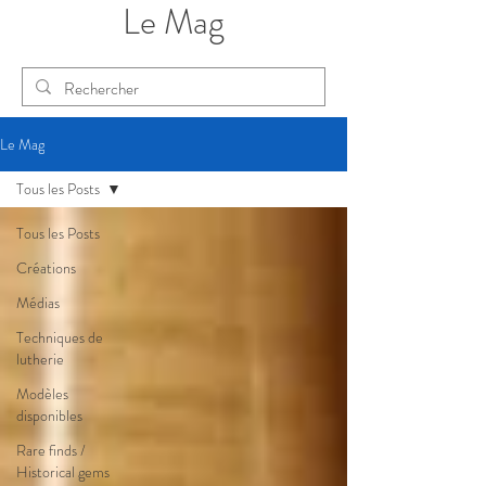
Le Mag
Le Mag
Tous les Posts
Tous les Posts
Créations
Médias
Techniques de
lutherie
Modèles
disponibles
Rare finds /
Historical gems