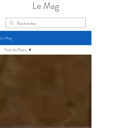
Le Mag
Le Mag
Tous les Posts
Tous les Posts
Créations
Médias
Techniques de
lutherie
Modèles
disponibles
Rare finds /
Historical gems