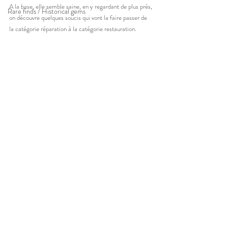
A la base, elle semble saine, en y regardant de plus près, 
Rare finds / Historical gems
on découvre quelques soucis qui vont la faire passer de 
la catégorie réparation à la catégorie restauration. 