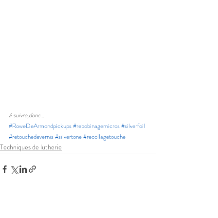
à suivre,donc…
#RoweDeArmondpickups
#rebobinagemicros
#silverfoil
#retouchedevernis
#silvertone
#recollagetouche
Techniques de lutherie
Posts récents
Voir tout