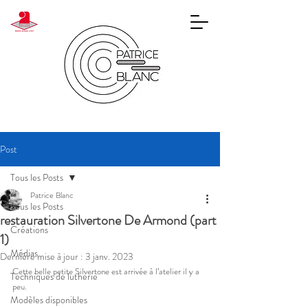
Post
Tous les Posts
Patrice Blanc
Tous les Posts
restauration Silvertone De Armond (part
Créations
1)
Médias
Dernière mise à jour :
3 janv. 2023
Cette belle petite Silvertone est arrivée à l’atelier il y a 
Techniques de lutherie
peu.
Modèles disponibles