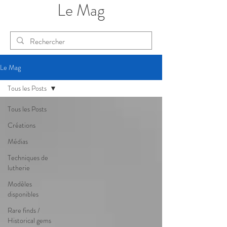
Le Mag
Le Mag
Tous les Posts
Tous les Posts
Créations
Médias
Techniques de
lutherie
Modèles
disponibles
Rare finds /
Historical gems