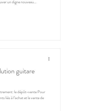
rouver un digne nouveau
 de d'elle comme le propriétaire l'a
 à son étui Fender d'origine Elle
pertise reprenant l'ensemble des 50
udio, le constat d'expertise à son
ution guitare
utrement: le dépôt-vente Pour
s liés à l’achat et la vente de