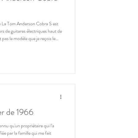
 La Tom Anderson Cobra S est
s de guitares électriques haut de
pas le modèle que je reçois le
ès examen attentif, et compte tenu
cepté de le préparer et de le
énéral particulièrement soigné :
e finitions d'origines, la guitare ne
er de 1966
ée par la famille qui me fait