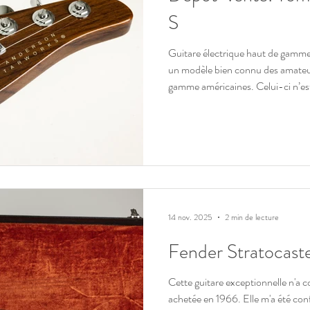
S
Guitare électrique haut de gamme
un modèle bien connu des amateur
gamme américaines. Celui-ci n’est 
plus souvent à l’atelier, mais apr
de l’état de cet instrument, j’ai ac
proposer en dépôt-vente. L’état g
Outre la qualité de fabrication et d
présente auc
14 nov. 2025
2 min de lecture
Fender Stratocast
Cette guitare exceptionnelle n'a connu qu'un propriétaire qui l'a
achetée en 1966. Elle m'a été confi