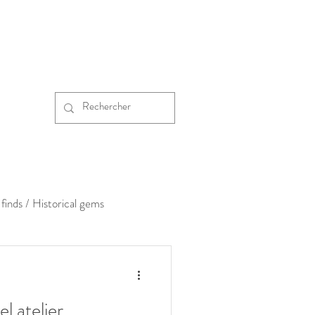
finds / Historical gems
l atelier