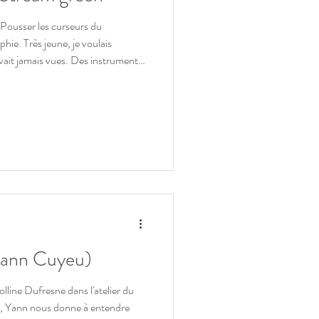
Pousser les curseurs du
hie. Très jeune, je voulais
avait jamais vues. Des instruments
i sortaient volontairement des
ec le recul, je crois pouvoir dire
u du moins je suis parvenu à
é plébiscité à maintes reprises par
Yann Cuyeu)
lline Dufresne dans l'atelier du
e, Yann nous donne à entendre