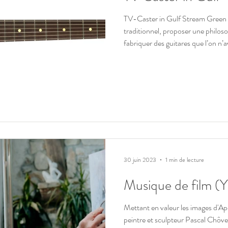
TV-Caster in Gulf Stream Green 
traditionnel, proposer une philosop
fabriquer des guitares que l’on n’
singuliers, parfois déroutants, qu
silhouettes et des codes établis. Av
que j’y suis plutôt bien parvenu o
aboutir un design original qui a ét
des musiciens et qui av
30 juin 2023
1 min de lecture
Musique de film (
Mettant en valeur les images d'Apo
peintre et sculpteur Pascal Chôv