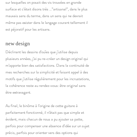
sur lesquelles on posait des vis trouvées en grande 
surface et c’était disons très …”artisanal”, dans le plus 
mauvais sens du terme, dans un sens qui ne devrait 
même pas exister dans le langage courant tellement il 
est péjoratif pour les artisans. 
new design 
Déclinant les dessins d’ouïes que j’utilise depuis 
plusieurs années, j’ai pu re-créer un design original qui 
m’apporte bien des satisfactions. Dans la continuité de 
mes recherches sur la simplicité et faisant appel à des 
motifs que j’utilise régulièrement pour les incrustations, 
la cohérence reste au rendez-vous: être original sans 
être extravagant. 
Au final, le binôme à l’origine de cette guitare à 
parfaitement fonctionné, il n’était pas que simple et 
évident, mais chacun de nous a pu ajouter sa patte, 
parfois pour compenser une absence d’idée sur un sujet 
précis, parfois pour orienter vers des options qui 