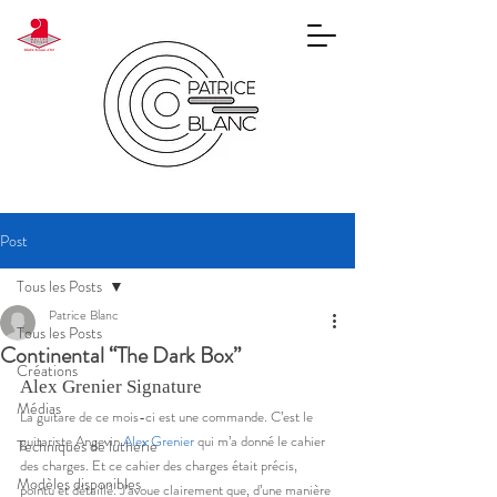
Post
Tous les Posts
Patrice Blanc
Tous les Posts
Continental “The Dark Box”
Créations
Alex Grenier Signature 
Médias
La guitare de ce mois-ci est une commande. C’est le 
guitariste Angevin 
Alex Grenier
 qui m’a donné le cahier 
Techniques de lutherie
des charges. Et ce cahier des charges était précis, 
Modèles disponibles
pointu et détaillé. J’avoue clairement que, d’une manière 