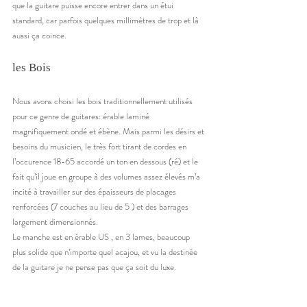
que la guitare puisse encore entrer dans un étui 
standard, car parfois quelques millimètres de trop et là 
aussi ça coince.  
les Bois 
Nous avons choisi les bois traditionnellement utilisés 
pour ce genre de guitares: érable laminé 
magnifiquement ondé et ébène. Mais parmi les désirs et 
besoins du musicien, le très fort tirant de cordes en 
l’occurence 18-65 accordé un ton en dessous (ré) et le 
fait qu’il joue en groupe à des volumes assez élevés m’a 
incité à travailler sur des épaisseurs de placages 
renforcées (7 couches au lieu de 5 ) et des barrages 
largement dimensionnés. 
Le manche est en érable US , en 3 lames, beaucoup 
plus solide que n’importe quel acajou, et vu la destinée 
de la guitare je ne pense pas que ça soit du luxe. 