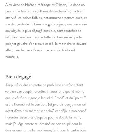
Alex vient de Hofner, Héritage et Gibson, il a donc un 
peu fait le tour et la synthèse de ses besoins, il a bien 
analysé les points faibles, notamment ergonomiques, et 
me demande de lui faire une guitare jazz, avec un accès 
aux aiguës le plus dégagé possible, sans toutefois se 
retrouver avec un manche tellement excentré que le 
poignet gauche s’en trouve cassé, la main droite devant 
aller chercher vers l’avant une position tout sauf 
naturelle. 
Bien dégagé 
J’ai pu résoudre en partie ce problème en m’orientant 
vers un pan coupé florentin, (il aura fallu quand même 
que je vérifie sur google lequel du “rond” et du “pointu” 
est le florentin et le vénitien, (et je crois que je mourrai 
avant d’avoir pu mémoriser cela)) car déjà le pan coupé 
florentin laisse plus d’espace pour le dos de la main, 
mais j’ai également re-dessiné ce pan coupé pour lui 
donner une forme harmonieuse, tant pour la partie ôtée 