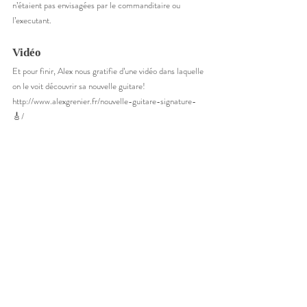
n’étaient pas envisagées par le commanditaire ou 
l’executant.  
Vidéo
Et pour finir, Alex nous gratifie d’une vidéo dans laquelle 
on le voit découvrir sa nouvelle guitare! 
http://www.alexgrenier.fr/nouvelle-guitare-signature-
🎸/ 