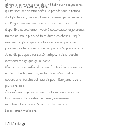
générale, je me fais plus plaisir à fabriquer des guitares 
Rare finds / Historical gems
qui ne sont pas commandées, je prends tout le temps 
dont j’ai besoin, parfois plusieurs années, je ne travaille 
sur l’objet que lorsque mon esprit est suffisamment 
disponible et totalement voué à cette cause, et je prends 
même un malin plaisir à faire durer les choses jusqu’au 
moment où j’ai acquis la totale certitude que je ne 
pourrais pas faire mieux que ce que je m’apprête à faire. 
Je ne dis pas que c’est systématique, mais si besoin 
c’est comme ça que ça se passe. 
Mais il est bon parfois de se confronter à la commande 
et d’en subir la pression, surtout lorsqu’au final on 
obtient une réussite qui n’aurait peut-être jamais vu le 
jour sans cela. 
Alex m’aura dirigé avec sourire et insistance vers une 
fructueuse collaboration, et j’imagine aisément 
maintenant comment Alex travaille avec ses 
(excellents) musiciens.  
L’Héritage 