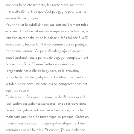
que pour la pointe restante, les recherches sur le web 
m’ont vite démontrée que c’est pas gagné pour tous les 
dessins de pan coupés. 
Pour finir, et la subtilité n’est pas particulièrement mise 
en avant du fait de l’absence de repères sur la touche, la 
jonction du manche et de la caisse a été réalisée à la 15 
ème case au lieu de la 14 ème comme cela se pratique 
traditionnellement. Ce petit décalage ajouté au pan 
coupé profond nous a permis de dégager complètement 
l’accès jusqu’à la 22 ème frette sans dénaturer 
l’ergonomie naturelle de la guitare, et le chevalet, 
remonté de fait, de quelques centimètres plus haut sur 
la table, reste dans une zone qui ne compromet pas cet 
équilibre naturel.
Evidemment, fabriquer un manche de 15 cases interdit 
l’utilisation des gabarits standards, on se retrouve donc 
face à l’obligation de travailler à l’ancienne, tout à la 
main sans aucune aide mécanique ou presque. Créer un 
modèle hors de clous implique systématiquement des 
contraintes assez lourdes. Et encore, j’ai eu la chance 