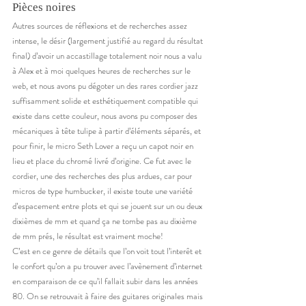
Pièces noires 
Autres sources de réflexions et de recherches assez 
intense, le désir (largement justifié au regard du résultat 
final) d’avoir un accastillage totalement noir nous a valu 
à Alex et à moi quelques heures de recherches sur le 
web, et nous avons pu dégoter un des rares cordier jazz 
suffisamment solide et esthétiquement compatible qui 
existe dans cette couleur, nous avons pu composer des 
mécaniques à tête tulipe à partir d’éléments séparés, et 
pour finir, le micro Seth Lover a reçu un capot noir en 
lieu et place du chromé livré d’origine. Ce fut avec le 
cordier, une des recherches des plus ardues, car pour 
micros de type humbucker, il existe toute une variété 
d’espacement entre plots et qui se jouent sur un ou deux 
dixièmes de mm et quand ça ne tombe pas au dixième 
de mm prés, le résultat est vraiment moche! 
C’est en ce genre de détails que l’on voit tout l’interêt et 
le confort qu’on a pu trouver avec l’avènement d’internet 
en comparaison de ce qu’il fallait subir dans les années 
80. On se retrouvait à faire des guitares originales mais 