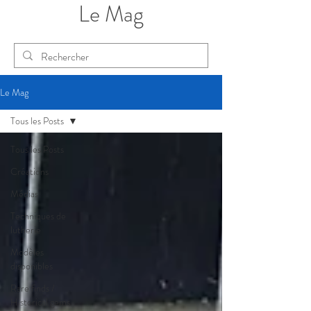
Le Mag
Le Mag
Tous les Posts
Tous les Posts
Créations
Médias
Techniques de
lutherie
Modèles
disponibles
Rare finds /
Historical gems