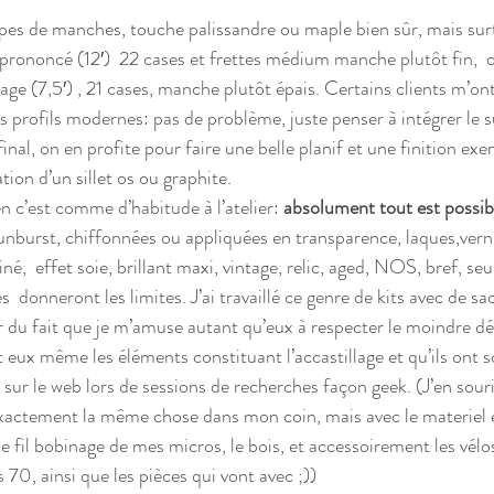
pes de manches, touche palissandre ou maple bien sûr, mais surt
rononcé (12′)  22 cases et frettes médium manche plutôt fin,  ou 
ntage (7,5′) , 21 cases, manche plutôt épais. Certains clients m’
des profils modernes: pas de problème, juste penser à intégrer le
final, on en profite pour faire une belle planif et une finition exe
ation d’un sillet os ou graphite.
en c’est comme d’habitude à l’atelier: 
absolument tout est possib
unburst, chiffonnées ou appliquées en transparence, laques,vern
iné,  effet soie, brillant maxi, vintage, relic, aged, NOS, bref, seu
s  donneront les limites. J’ai travaillé ce genre de kits avec de sa
r du fait que je m’amuse autant qu’eux à respecter le moindre dét
t eux même les éléments constituant l’accastillage et qu’ils ont
 sur le web lors de sessions de recherches façon geek. (J’en souri
exactement la même chose dans mon coin, mais avec le materiel et
 le fil bobinage de mes micros, le bois, et accessoirement les vélo
70, ainsi que les pièces qui vont avec ;)) 