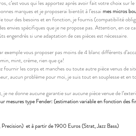
os, c’est vous qui les apportez après avoir fait votre choix sur le 
onnes marques et je proposerai bientôt à l’essai 
mes micros bou
 le tour des besoins et en fonction, je fournis (compatibilité obli
des envies spécifiques que je ne propose pas. Attention, en ce ca
ts engendrés si une adaptation de ces pièces est nécessaire.
r exemple vous proposer pas moins de 4 blanc différents d’accas
emin, mint, crème, rien que ça! 
ez fournir les corps et manches ou toute autre pièce venus de site
eur, aucun problème pour moi, je suis tout en souplesse et en t
 je ne donne aucune garantie sur aucune pièce venue de l’exteri
r mesures type Fender: (estimation variable en fonction des fin
 Precision)  et à partir de 1900 Euros (Strat, Jazz Bass)