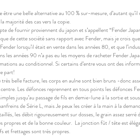
re être une belle alternative au 100 % sur-mesure, d’autant qu’il
a majorité des cas vers la copie. 
epte de fournir proviennent du japon et s’appellent “Fender Japan
que de cette société sans rapport avec Fender, mais je crois que 
Fender lorsqu’il était en vente dans les années 80, et que l’indus
ns les années 90 n’a pas eu les moyens de racheter Fender Japa
mations au conditionnel. Si certains d’entre vous ont des informa
re part!
e très belle facture, les corps en aulne sont bien bruns -donc as
u centre. Les défonces reprennent en tous points les défonces Fen
simples jusqu’au passage de fils en demie-lune à la sortie et sous 
chanfreins de Série L, mais Je peux les créer à la main à la deman
illés, les débit rigoureusement sur dosses, le grain assez serré 
ès propres et de la bonne couleur.  La jonction fût / tête est élég
nifs et frettages sont très propres.