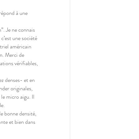
 répond à une 
”. Je ne connais 
c’est une société 
triel américain 
n. Merci de 
tions vérifiables, 
sez denses- et en 
der originales, 
le micro aigu. Il 
de.
de bonne densité, 
ante et bien dans 