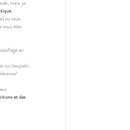
web, mais  je 
tique
…
ge) ou vous 
s vous êtes 
taillage en 
s sur lesquels 
olérance!
eur.
itions et des 