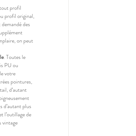
out profil 
profil original, 
ont demandé des 
 supplément 
mplaire, on peut 
le
. Toutes le 
is PU ou 
le votre 
crées pointures, 
ail, d’autant 
 soigneusement 
s d’autant plus 
 l’outillage de 
s vintage 