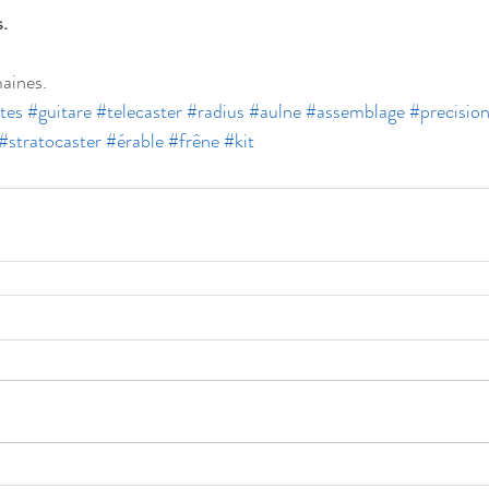
. 
maines.
tes
#guitare
#telecaster
#radius
#aulne
#assemblage
#precisio
#stratocaster
#érable
#frêne
#kit