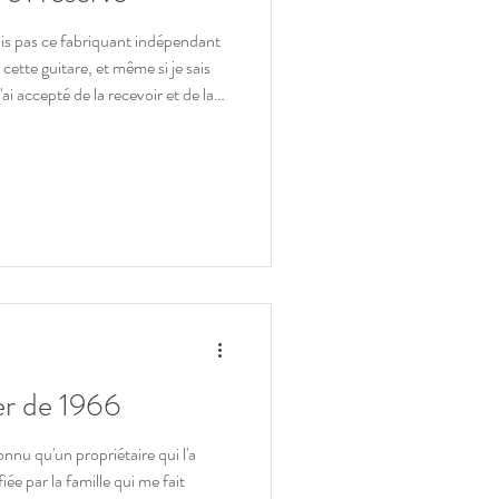
ais pas ce fabriquant indépendant
 cette guitare, et même si je sais
 la réelle valeur. De par ses
cette guitare est une vraie pièce de
formations générales sur ce fabrica
er de 1966
ée par la famille qui me fait