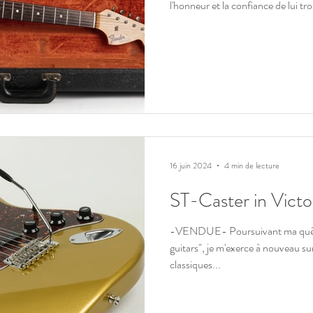
l'honneur et la confiance de lui t
propriétaire qui saura prendre soin
fait durant toute son existence. Elle
sera livrée avec un certificat d'ex
photos réalisées à l'établi et en st
arri
16 juin 2024
4 min de lecture
ST-Caster in Victo
-VENDUE- Poursuivant ma quête
guitars", je m'exerce à nouveau sur les chemins des grands
classiques...