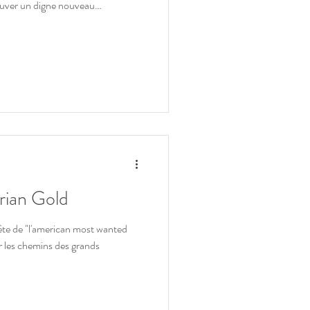
rouver un digne nouveau
 de d'elle comme le propriétaire l'a
 à son étui Fender d'origine Elle
pertise reprenant l'ensemble des 50
udio, le constat d'expertise à son
rian Gold
 de "l'american most wanted