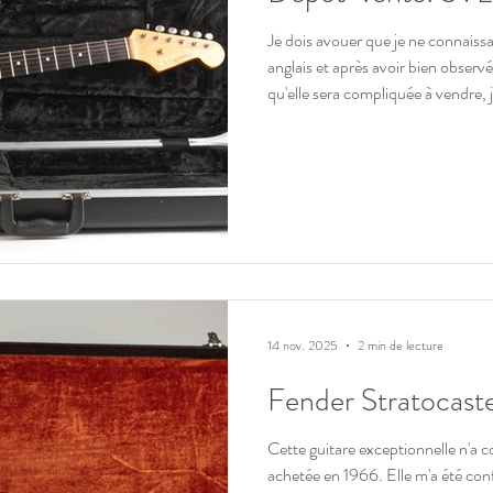
Je dois avouer que je ne connaiss
anglais et après avoir bien observé
qu'elle sera compliquée à vendre, j'ai accepté de la recevoir et de la
préparer pour un dépôt vente. Elle sera compliqué à vendre car seul
un connaisseur pourra en apprécier
pièces, ses bois, ses accessoires, 
luthier. Vous trouverez des in
14 nov. 2025
2 min de lecture
Fender Stratocast
Cette guitare exceptionnelle n'a connu qu'un propriétaire qui l'a
achetée en 1966. Elle m'a été confi