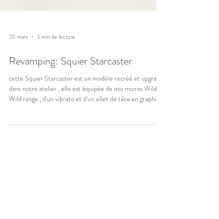
20 mars
3 min de lecture
Revamping: Squier Starcaster
cette Squier Starcaster est un modèle recréé et upgradé
dans notre atelier , elle est équipée de nos micros Wild
Wild range , d'un vibrato et d'un sillet de tête en graphite.
L'ensemble de l'électronique a été repris pour des
composants premium.