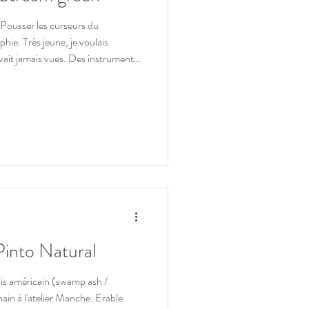
Pousser les curseurs du
hie. Très jeune, je voulais
avait jamais vues. Des instruments
i sortaient volontairement des
ec le recul, je crois pouvoir dire
u du moins je suis parvenu à
é plébiscité à maintes reprises par
Pinto Natural