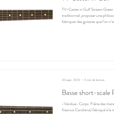
TV-Caster in Gulf Stream Green 
traditionnel, proposer une philosop
fabriquer des guitares que l’on n’
singuliers, parfois déroutants, qu
silhouettes et des codes établis. Av
que j’y suis plutôt bien parvenu o
aboutir un design original qui a ét
des musiciens et qui av
30 sept. 2023
5 min de lecture
Basse short-scale 
-Vendue- Corps: Frêne des marais américain (swamp ash /
fraxinus Caroliana) fabriqué à la main à l'atelier Manche: Erable