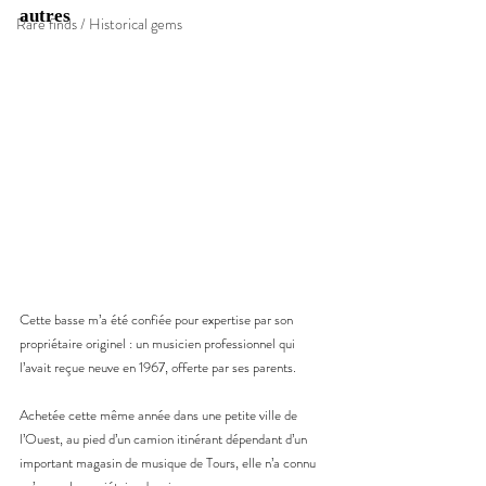
autres
Rare finds / Historical gems
Cette basse m’a été confiée pour expertise par son 
propriétaire originel : un musicien professionnel qui 
l’avait reçue neuve en 1967, offerte par ses parents.
Achetée cette même année dans une petite ville de 
l’Ouest, au pied d’un camion itinérant dépendant d’un 
important magasin de musique de Tours, elle n’a connu 