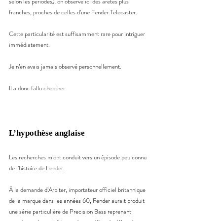
selon les périodes), on observe ici des arêtes plus 
franches, proches de celles d’une Fender Telecaster.
Cette particularité est suffisamment rare pour intriguer 
immédiatement.
Je n’en avais jamais observé personnellement.
Il a donc fallu chercher.
L’hypothèse anglaise
Les recherches m’ont conduit vers un épisode peu connu 
de l’histoire de Fender.
À la demande d’Arbiter, importateur officiel britannique 
de la marque dans les années 60, Fender aurait produit 
une série particulière de Precision Bass reprenant 