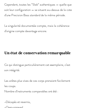
Cependant, toutes les “Slab” authentiques — quelle que 
soit leur configuration — se situent au-dessus de la cote 
d’une Precision Bass standard de la même période.
La singularité documentée compte, mais la cohérence 
d’origine compte davantage encore.
Un état de conservation remarquable
Ce qui distingue particulièrement cet exemplaire, c’est 
son intégrité.
Les arêtes plus vives de ces corps prenaient facilement 
les coups.
Nombre d’instruments comparables ont été :
-Décapés et revernis,
-Over-sprayed,