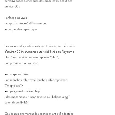
certains codes esthétiques des modèles du début des 
années 50 :
-arêtes plus vives
-corps chantourné différemment
-configuration spécifique
Les sources disponibles indiquent qu’une première série 
d’environ 25 instruments aurait été livrée au Royaume-
Uni. Ces modèles, souvent appelés “Slab”, 
comportaient notamment :
-un corps en frêne
-un manche érable avec touche érable rapportée 
(“maple cap”)
-un pickguard noir simple pli
-des mécaniques Kluson reverse ou “Lolipop /egg " 
selon disponibilité
Ces basses ont marqué les esprits et ont été adoptées 