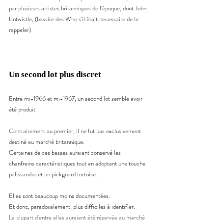
par plusieurs artistes britanniques de l’époque, dont John 
Entwistle, (bassite des Who s'il était necessaire de le 
rappeler) 
Un second lot plus discret
Entre mi-1966 et mi-1967, un second lot semble avoir 
été produit.
Contrairement au premier, il ne fut pas exclusivement 
destiné au marché britannique.
Certaines de ces basses auraient conservé les 
chanfreins caractéristiques tout en adoptant une touche 
palissandre et un pickguard tortoise.
Elles sont beaucoup moins documentées.
Et donc, paradoxalement, plus difficiles à identifier.
La plupart d'entre elles auraient été réservée au marché 