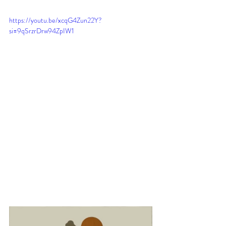
https://youtu.be/xcqG4Zun22Y?
si=9qSrzrDrw94ZpIW1