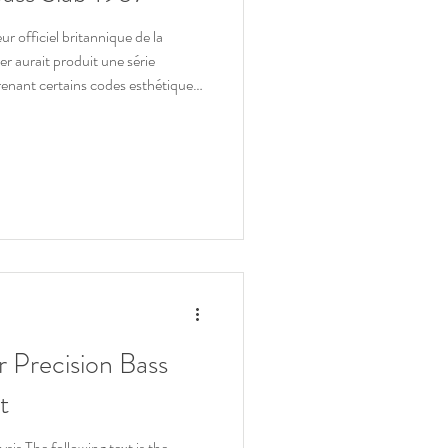
r officiel britannique de la
 aurait produit une série
prenant certains codes esthétiques
s 50
Precision Bass
t
is The following text is the