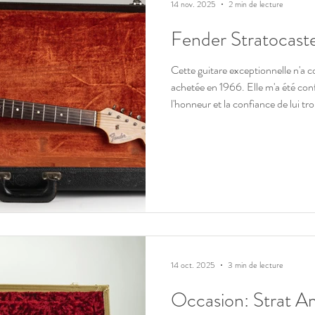
14 nov. 2025
2 min de lecture
Fender Stratocast
Cette guitare exceptionnelle n'a connu qu'un propriétaire qui l'a
achetée en 1966. Elle m'a été confi
l'honneur et la confiance de lui t
propriétaire qui saura prendre soin
fait durant toute son existence. Elle
sera livrée avec un certificat d'ex
photos réalisées à l'établi et en st
arri
14 oct. 2025
3 min de lecture
Occasion: Strat A