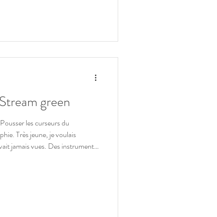
nent à coeur, parler technique,
-Stream green
Pousser les curseurs du
hie. Très jeune, je voulais
avait jamais vues. Des instruments
i sortaient volontairement des
ec le recul, je crois pouvoir dire
u du moins je suis parvenu à
é plébiscité à maintes reprises par