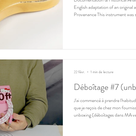
English adaptation of an original a
Provenance This instrument was s
its original owner — a professiona
1967 as a gift from his parents. I
small town in Western France, dire
operating on behalf of a well-esta
Tours. Since 1967, it h
22 févr.
1 min de lecture
Déboîtage #7 (unb
J'ai commencé à prendre l'habitude
que je reçois de chez mon fourniss
unboxing (déboîtages dans MA ve
de présenter les produits que j'aime
fiabilité, de l'utilité ou de l'originalité. Au passage, j'en profite