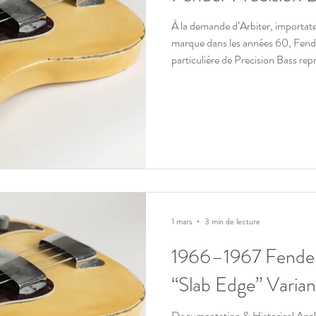
À la demande d’Arbiter, importateu
marque dans les années 60, Fender
particulière de Precision Bass re
des modèles du début des année
1 mars
3 min de lecture
1966–1967 Fender 
“Slab Edge” Varian
Documentation & Historical Analys