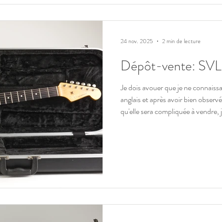
24 nov. 2025
2 min de lecture
Dépôt-vente: SVL 
Je dois avouer que je ne connaiss
anglais et après avoir bien observé
qu'elle sera compliquée à vendre, j'ai accepté de la recevoir et de la
préparer pour un dépôt vente. Elle sera compliqué à vendre car seul
un connaisseur pourra en apprécier
pièces, ses bois, ses accessoires, 
luthier. Vous trouverez des in