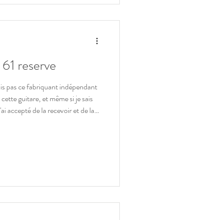
61 reserve
ais pas ce fabriquant indépendant
 cette guitare, et même si je sais
 la réelle valeur. De par ses
cette guitare est une vraie pièce de
formations générales sur ce fabrica