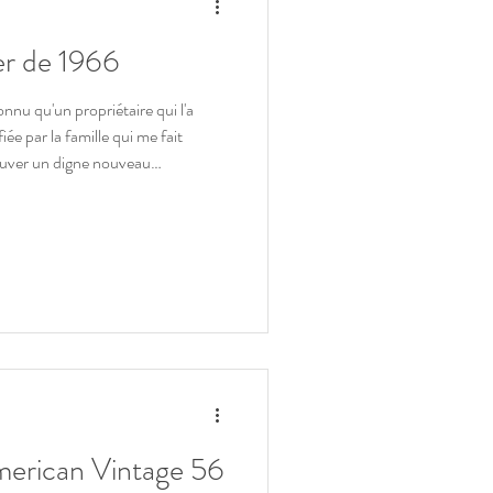
er de 1966
ée par la famille qui me fait
rouver un digne nouveau
 de d'elle comme le propriétaire l'a
 à son étui Fender d'origine Elle
pertise reprenant l'ensemble des 50
udio, le constat d'expertise à son
merican Vintage 56