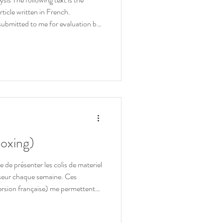
rticle written in French.
ubmitted to me for evaluation by
l musician who received it new in
t was purchased that same year in a
ctly from a traveling sales truck
blished music store based in
oxing)
 de présenter les colis de materiel
eur chaque semaine. Ces
rsion française) me permettent
 et dont je suis certain de la
 pour