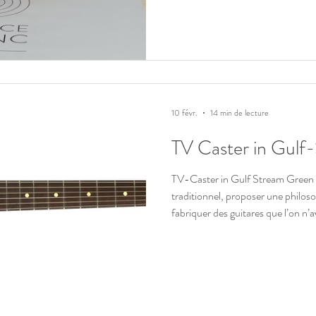
developper des sujets qui me tien
esthétique, et présenter nos services haut de gamme. Merci si vous
vous abonne
10 févr.
14 min de lecture
TV Caster in Gulf
TV-Caster in Gulf Stream Green 
traditionnel, proposer une philosop
fabriquer des guitares que l’on n’
singuliers, parfois déroutants, qu
silhouettes et des codes établis. Av
que j’y suis plutôt bien parvenu o
aboutir un design original qui a ét
des musiciens et qui av