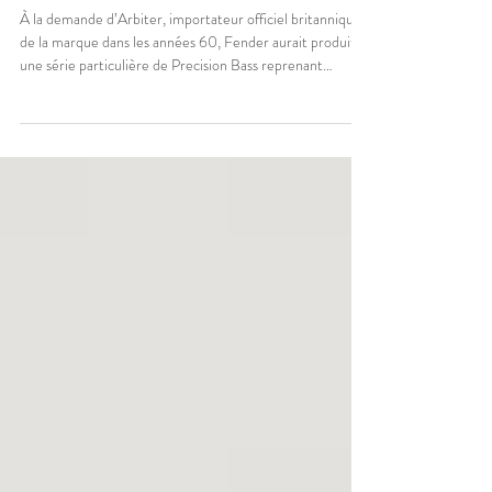
Fender Precision Bass Slab 1967
À la demande d’Arbiter, importateur officiel britannique
de la marque dans les années 60, Fender aurait produit
une série particulière de Precision Bass reprenant
certains codes esthétiques des modèles du début des
années 50