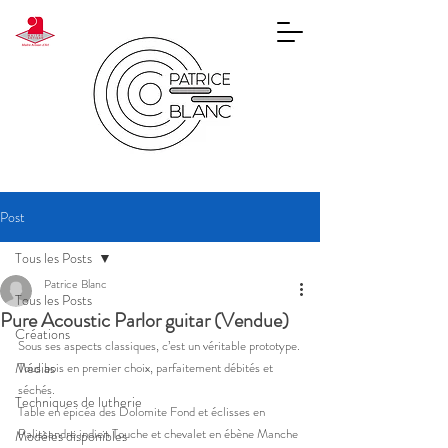
Post
Tous les Posts
Patrice Blanc
Tous les Posts
Pure Acoustic Parlor guitar (Vendue)
Créations
Sous ses aspects classiques, c’est un véritable prototype.
Médias
Tous bois en premier choix, parfaitement débités et 
séchés.
Techniques de lutherie
Table en épicéa des Dolomite Fond et éclisses en 
Palissandre indien Touche et chevalet en ébène Manche 
Modèles disponibles