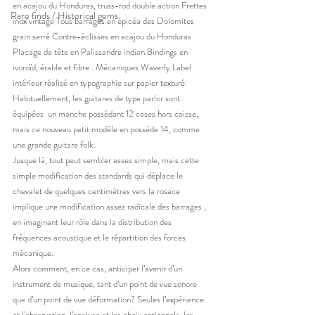
en acajou du Honduras, truss-rod double action Frettes 
Rare finds / Historical gems
inox vintage Tous barrages en épicéa des Dolomites 
grain serré Contre-éclisses en acajou du Honduras 
Placage de tête en Palissandre indien Bindings en 
ivoroïd, érable et fibre . Mécaniques Waverly Label 
intérieur réalisé en typographie sur papier texturé.
Habituellement, les guitares de type parlor sont 
équipées  un manche possédant 12 cases hors caisse, 
mais ce nouveau petit modèle en possède 14, comme 
une grande guitare folk.
Jusque là, tout peut sembler assez simple, mais cette 
simple modification des standards qui déplace le 
chevalet de quelques centimètres vers la rosace 
implique une modification assez radicale des barrages , 
en imaginant leur rôle dans la distribution des 
fréquences acoustique et le répartition des forces 
mécanique.
Alors comment, en ce cas, anticiper l’avenir d’un 
instrument de musique, tant d’un point de vue sonore 
que d’un point de vue déformation? Seules l’expérience 
et l’observation, l’analyse et les choix optionnels, les 