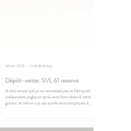
24 nov. 2025
2 min de lecture
Dépôt-vente: SVL 61 reserve
Je dois avouer que je ne connaissais pas ce fabriquant
indépendant anglais et après avoir bien observé cette
guitare, et même si je sais qu'elle sera compliquée à
vendre, j'ai accepté de la recevoir et de la préparer pour