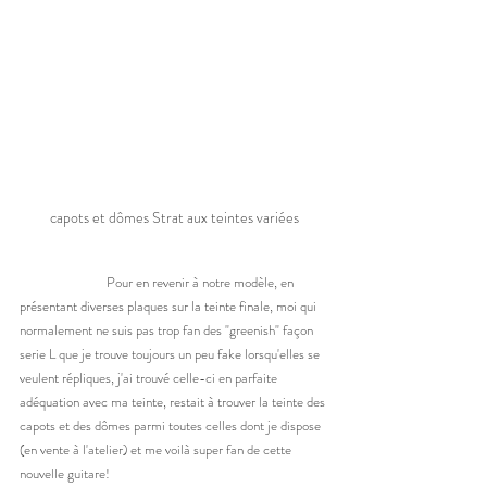
capots et dômes Strat aux teintes variées
		Pour en revenir à notre modèle, en 
présentant diverses plaques sur la teinte finale, moi qui 
normalement ne suis pas trop fan des "greenish" façon 
serie L que je trouve toujours un peu fake lorsqu'elles se 
veulent répliques, j'ai trouvé celle-ci en parfaite 
adéquation avec ma teinte, restait à trouver la teinte des 
capots et des dômes parmi toutes celles dont je dispose 
(en vente à l'atelier) et me voilà super fan de cette 
nouvelle guitare! 