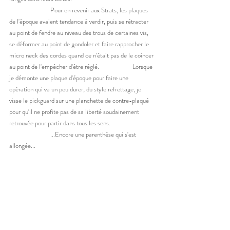
	Pour en revenir aux Strats, les plaques 
de l'époque avaient tendance à verdir, puis se rétracter 
au point de fendre au niveau des trous de certaines vis, 
se déformer au point de gondoler et faire rapprocher le 
micro neck des cordes quand ce n'était pas de le coincer 
au point de l'empêcher d'être réglé.  		Lorsque 
je démonte une plaque d'époque pour faire une 
opération qui va un peu durer, du style refrettage, je 
visse le pickguard sur une planchette de contre-plaqué 
pour qu'il ne profite pas de sa liberté soudainement 
retrouvée pour partir dans tous les sens. 
		...Encore une parenthèse qui s'est 
allongée... 