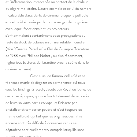
et l'inflammation instantanée au contact de la chaleur 
du cigare mal éteint. L'autre exemple et celui du nombre 
incalculable d'accidents de cinéma lorsque la pellicule 
en celluloïd éclairée par la torche au gaz de tungstène 
avec lequel fonctionnaient les projecteurs 
s'enflammaient spontanément et se propageaient au 
reste du stock de bobines en un inarrêtable incendie. 
(Voir "Cinéma Paradiso' le film 
de Giuseppe Tornatore 
de 1988 avec Philippe Noiret , ou plus récemment, 
Inglourious basterds de Tarantino avec la scène dans le 
cinéma parisien) 
		C'est aussi ce fameux celluloïd et sa 
fâcheuse manie de dégazer en permanence qui nous 
vaut les bindings Gretsch, Jacobacci/Royal ou Ibanez de 
certaines époques, qui une fois totalement débarrassés 
de leurs solvants partis en vapeurs finissent par 
cristaliser et tomber en poudre et c'est toujours ce 
même celluloïd¨qui fait que les originaux des films 
anciens sont très difficile à conserver car ils se 
dégradent continuellement y compris lorsqu'ils sont 
rangés dans leurs boites. 