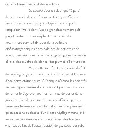
carbure fument au bout de deux tours. 
Le celluloïd
 est un plastique "à part" 
dans le monde des matériaux synthétiques. C'est le 
premier des matériaux synthétiques inventé pour 
remplacer l'ivoire dont l'usage grandissant menaçait 
(déjà) d'extinction les éléphants. Le celluloid à 
notamment servi à fabriquer de la pellicule 
cinématographique et des baleines de corsets et de 
jupes, mais aussi des balles de ping-pong, des boules de 
billard, des touches de pianos, des plumes d'écriture etc. 
		Mais cette matière trop instable du fait 
de son dégazage permanent  a été trop souvent la cause 
d'accidents dramatiques. A l'époque où dans les sociétés 
un peu hype et aisées il était courant pour les hommes 
de fumer le cigare et pour les femmes de porter dans 
grandes robes de soie maintenues bouffantes par les 
fameuses baleines en celluloïd, il arrivait fréquemment 
qu'en passant au dessus d'un cigare négligemment jeté 
au sol, les femmes s'enflamment telles  des torches 
vivantes du fait de l'accumulation de gaz sous leur robe 