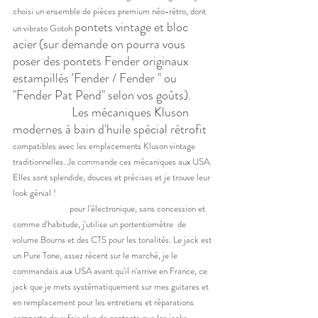
choisi un ensemble de pièces premium néo-rétro, dont 
pontets vintage et bloc 
un vibrato Gotoh 
acier
(sur demande on pourra vous 
poser des pontets Fender originaux 
estampillés 'Fender / Fender " ou 
"Fender Pat Pend" selon vos goûts). 
Les mécaniques Kluson 
modernes à bain d'huile spécial rétrofit 
compatibles avec les emplacements Kluson vintage 
traditionnelles. Je commande ces mécaniques aux USA. 
Elles sont splendide, douces et précises et je trouve leur 
look génial ! 
		pour l'électronique, sans concession et 
comme d'habitude, j'utilise un portentiomètre  de 
volume Bourns et des CTS pour les tonalités. Le jack est 
un Pure Tone, assez récent sur le marché, je le 
commandais aux USA avant qu'il n'arrive en France, ce 
jack que je mets systématiquement sur mes guitares et 
en remplacement pour les entretiens et réparations 
comporte deux fois plus de contacts que les jacks 