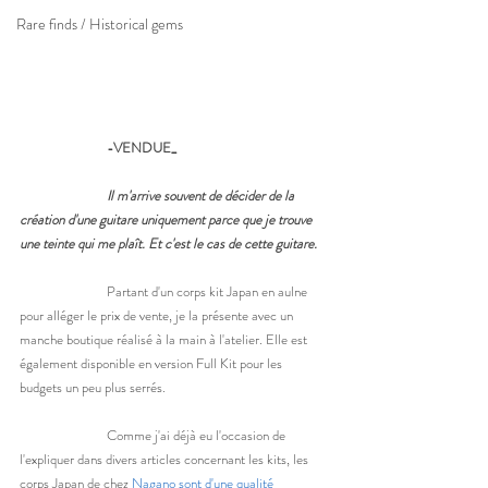
Rare finds / Historical gems
-VENDUE_ 
	Il m'arrive souvent de décider de la 
création d'une guitare uniquement parce que je trouve 
une teinte qui me plaît. Et c'est le cas de cette guitare. 
		Partant d'un corps kit Japan en aulne 
pour alléger le prix de vente, je la présente avec un 
manche boutique réalisé à la main à l'atelier. Elle est 
également disponible en version Full Kit pour les 
budgets un peu plus serrés. 
		Comme j'ai déjà eu l'occasion de 
l'expliquer dans divers articles concernant les kits, les 
corps Japan de chez 
Nagano sont d'une qualité 