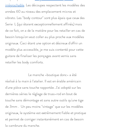
irréprochable
. Les découpes respectent les modèles des 
années 60 au niveau des emplacement micros et 
vibrato. Les "body contour" sont plus épais que ceux des 
Serie  L (qui étaient exceptionnellement affinés) mais 
de ce fait, on a de la matière pour les retailler en cas de 
besoin lorsqu'on veut coller au plus proche aux modèles 
originaux. Ceci étant une option et désireux d'offrir un 
modèle plus accessible, je me suis contenté pour cette 
guitare de finaliser les ponçages avant vernis sans 
retailler les body comforts. 
		Le manche -boutique donc- a été 
réalisé à la main à l'atelier. Il est en érable américain 
d'une pièce sans touche rapportée. J'ai adopté sur les 
dernières séries le réglage de truss-rod en bout de 
touche sans démontage et sans autre outils qu'une tige 
de 3mm .  Un peu moins "vintage" que sur les modèles 
originaux, le système est extrêmement fiable et pratique 
et permet de corriger instantanément en cas de besoin 
la cambrure du manche.  