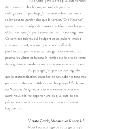
		 A l'origine, j'avais créé plusieurs version 
de micros simples bobinages, mais la gamme 
s'élargissant un peu trop, j'ai resséré autour des best-
seller pour ne garder plus que la version "Old Reserve" 
qui est un micro répondant aux caractéristiques les plus 
old school  que j'ai pu observer sur les micros originaux. 
Ce sont ces micros qui équipent cette guitare, mais si 
vous avez un set, une marque ou un modèle de 
prédilection, pas de soucis, nous gardons nos micros, 
posons les vôtres et faisons la remise sur le prix de vente 
de la guitare équivalente au prix de vente de nos micros. 
		Au passage, j'en profite pour signaler 
que la standardisation pousséee de nos gabarits rend nos 
guitares  toutes compatibles avec les pièces US, Japan 
ou Mexique d'origine, si pour une raison ou pour une 
autre, vous désirez apporter une ou plusieurs de ces 
pièces, nous vous les poserons comme nous l'avons 
toujours fait. 
	Vibrato Gotoh, Mecaniques Kluson US.
Pour
l'accastillage de cette guitare j'ai 