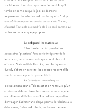
traditionnels, il est donc quasiment impossible qu'il 
tombe en panne ou que le jack se décroche 
inopinément. Le selecteur est un classique CRL et j'ai 
une préférence pour les condos de tonalités Mallory 
Mustard. Tout cela est modifiable à volonté comme sur 
toutes les guitares que je propose. 
Le pickguard, les matériaux: 
Chez Fender, le pickguard et les 
accessoires "plastique" font partie intégrante de la 
lutherie et j'aime bien ce côté qui se veut cheap et 
efficace. Mais au fil de l'histoire, ces plastiques ont 
évolué, d'abord en bakélite, les accessoires sont allés 
vers le celluloïde puis le nylon et l'ABS. 
La bakélite
 est réservée quasi 
exclusivement pour la Telecaster et on ne trouve qu'un 
ou deux modèles en bakélite noire sur le marché; elle 
est tellement difficile à travailler qu'il est impossible 
d'envisager d'acheter une plaque pour tailler dedans à la 
défonceuse, l'odeur est infecte, les fraises même en 