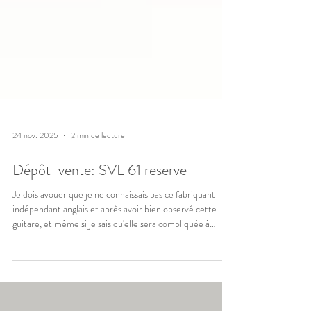
24 nov. 2025
2 min de lecture
Dépôt-vente: SVL 61 reserve
Je dois avouer que je ne connaissais pas ce fabriquant
indépendant anglais et après avoir bien observé cette
guitare, et même si je sais qu'elle sera compliquée à
vendre, j'ai accepté de la recevoir et de la préparer pour
un dépôt vente. Elle sera compliqué à vendre car seul un
connaisseur pourra en apprécier la réelle valeur. De par